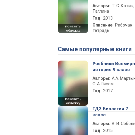
Авторы:
Т. С. Котик, 
Таглина
Год:
2013
Описание:
Рабочая
показать
тетрадь
обложку
Самые популярные книги
Учебники Всемир
история 9 класс
Авторы:
А.А. Марты
О. А. Гисем
Год:
2017
показать
обложку
ГДЗ Биология 7
класс
Авторы:
В. И. Собол
Год:
2015