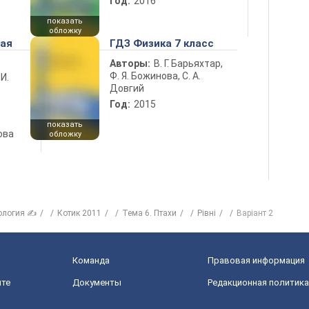
Год:
2016
показать
обложку
ная
ГДЗ Физика 7 класс
Авторы:
В. Г. Барьяхтар,
Ф. Я. Божинова, С. А.
 И.
Довгий
Год:
2015
показать
ова
обложку
ология ✍
Котик 2011
Тема 6. Птахи
Рівні
Варіант 2
Команда
Правовая информация
йте
Документы
Редакционная политика