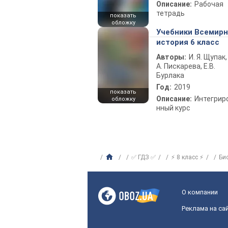
Описание:
Рабочая
тетрадь
показать
обложку
Учебники Всемир
история 6 класс
Авторы:
И. Я. Щупак,
А. Пискарева, Е.В.
Бурлака
Год:
2019
показать
Описание:
Интегрир
обложку
нный курс
✅ ГДЗ ✅
⚡ 8 класс ⚡
Би
О компании
Реклама на са