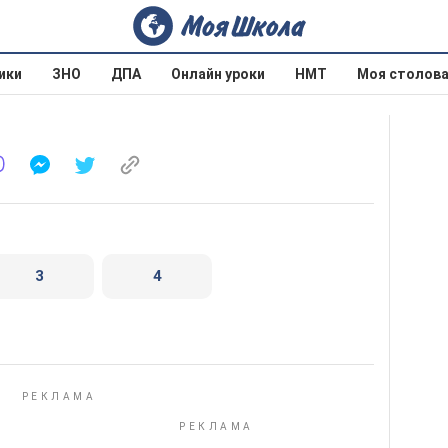
ики
ЗНО
ДПА
Онлайн уроки
НМТ
Моя столов
3
4