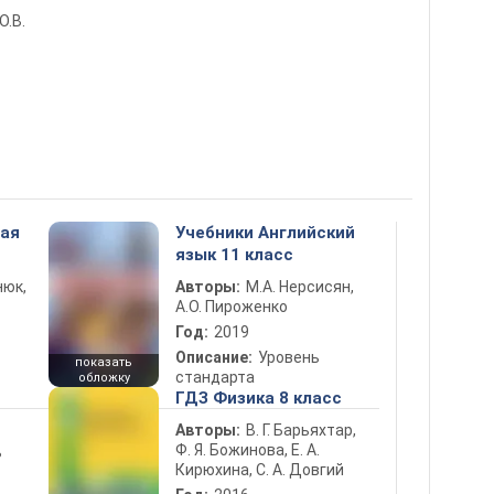
О.В.
ная
Учебники Английский
язык 11 класс
нюк,
Авторы:
М.А. Нерсисян,
А.О. Пироженко
Год:
2019
Описание:
Уровень
показать
стандарта
обложку
ГДЗ Физика 8 класс
Авторы:
В. Г. Барьяхтар,
Ф. Я. Божинова, Е. А.
ь
Кирюхина, С. А. Довгий