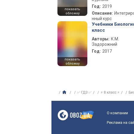
Год:
2019
показать
Описание:
Интегрир
обложку
нный курс
Учебники Биологи
класс
Авторы:
К.М.
Задорожний
Год:
2017
показать
обложку
✅ ГДЗ ✅
⚡ 8 класс ⚡
Би
О компании
Реклама на са