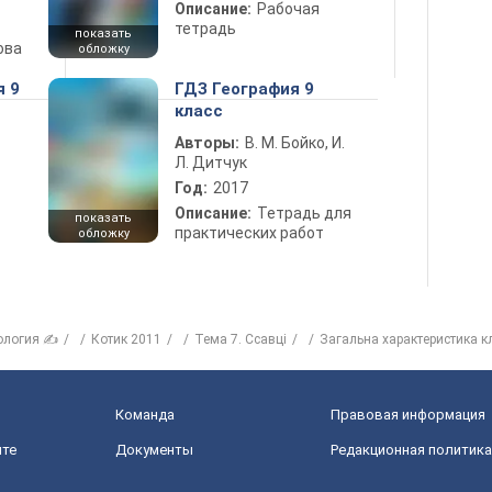
Описание:
Рабочая
тетрадь
показать
ова
обложку
я 9
ГДЗ География 9
класс
Авторы:
В. М. Бойко, И.
Л. Дитчук
Год:
2017
Описание:
Тетрадь для
показать
практических работ
обложку
ология ✍
Котик 2011
Тема 7. Ссавці
Загальна характеристика к
Команда
Правовая информация
йте
Документы
Редакционная политика