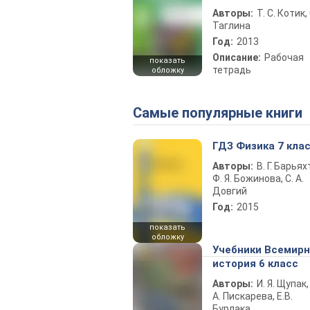
Авторы:
Т. С. Котик, 
Таглина
Год:
2013
Описание:
Рабочая
показать
тетрадь
обложку
Самые популярные книги
ГДЗ Физика 7 кла
Авторы:
В. Г. Барьях
Ф. Я. Божинова, С. А.
Довгий
Год:
2015
показать
обложку
Учебники Всемир
история 6 класс
Авторы:
И. Я. Щупак,
А. Пискарева, Е.В.
Бурлака