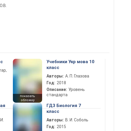
О.В.
сс
Учебники Укр мова 10
класс
тар,
Авторы:
А. П. Глазова
Год:
2018
Описание:
Уровень
стандарта
показать
обложку
ная
ГДЗ Биология 7
класс
 И.
Авторы:
В. И. Соболь
Год:
2015