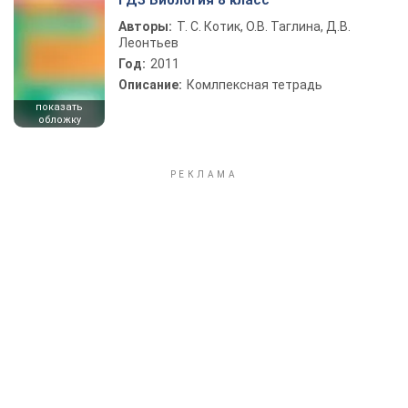
ГДЗ Биология 8 класс
Авторы:
Т. С. Котик, О.В. Таглина, Д.В.
Леонтьев
Год:
2011
Описание:
Комлпексная тетрадь
показать
обложку