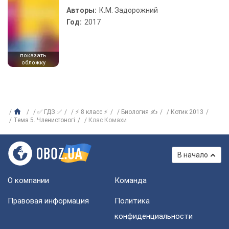
Авторы:
К.М. Задорожний
Год:
2017
показать
обложку
✅ ГДЗ ✅
⚡ 8 класс ⚡
Биология ✍
Котик 2013
Тема 5. Членистоногі
Клас Комахи
В начало
О компании
Команда
Правовая информация
Политика
конфиденциальности