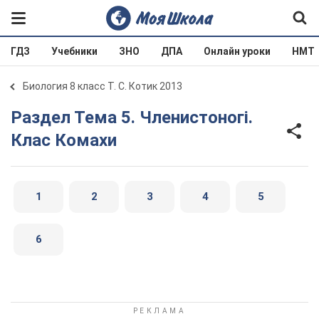
ГДЗ
Учебники
ЗНО
ДПА
Онлайн уроки
НМТ
Биология 8 класс Т. С. Котик 2013
Раздел Тема 5. Членистоногі.
Клас Комахи
1
2
3
4
5
6