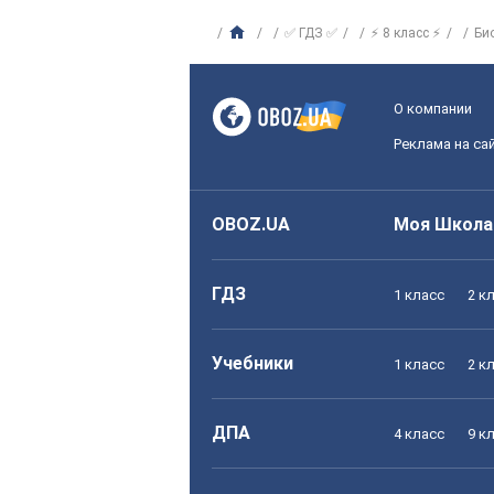
✅ ГДЗ ✅
⚡ 8 класс ⚡
Би
О компании
Реклама на са
OBOZ.UA
Моя Школа
ГДЗ
1 класс
2 к
Учебники
1 класс
2 к
ДПА
4 класс
9 к