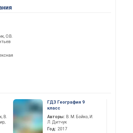
ания
ик, О.В.
онтьев
ексная
5
ГДЗ География 9
класс
к, В.
Авторы:
В. М. Бойко, И.
ир,
Л. Дитчук
Год:
2017