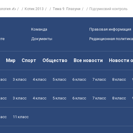
ология ✍
Котик 2013
Тема 9. Плазуни
Підсумковий контроль
Команда
Правовая информация
йте
Документы
Редакционная политика
Мир
Спорт
Общество
Все новости
Новости 
ласс
3 класс
4 класс
5 класс
6 класс
7 класс
8 класс
ласс
3 класс
4 класс
5 класс
6 класс
7 класс
8 класс
ласс
11 класс