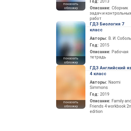
Год:
2013
показать
Описание:
Сборник
обложку
задач и контрольны
работ
ГДЗ Биология 7
класс
Авторы:
В. И. Собол
Год:
2015
Описание:
Рабочая
тетрадь
показать
обложку
ГДЗ Английский я
4 класс
Авторы:
Naomi
Simmons
Год:
2019
Описание:
Family an
показать
Friends 4 workbook 2
обложку
edition