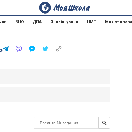
ики
ЗНО
ДПА
Онлайн уроки
НМТ
Моя столов
ь