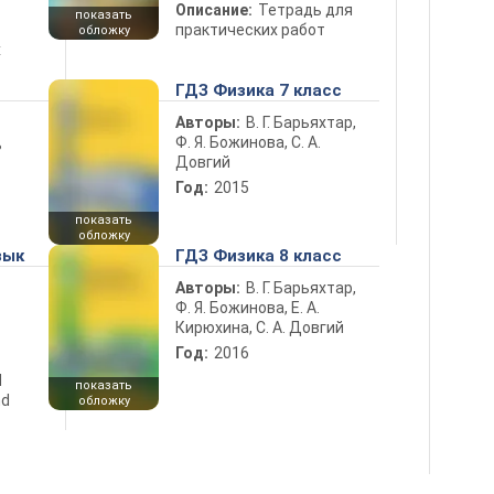
Описание:
Тетрадь для
показать
практических работ
обложку
х
ГДЗ Физика 7 класс
Авторы:
В. Г. Барьяхтар,
Ф. Я. Божинова, С. А.
ь
Довгий
Год:
2015
показать
обложку
зык
ГДЗ Физика 8 класс
Авторы:
В. Г. Барьяхтар,
Ф. Я. Божинова, Е. А.
Кирюхина, С. А. Довгий
Год:
2016
d
показать
nd
обложку