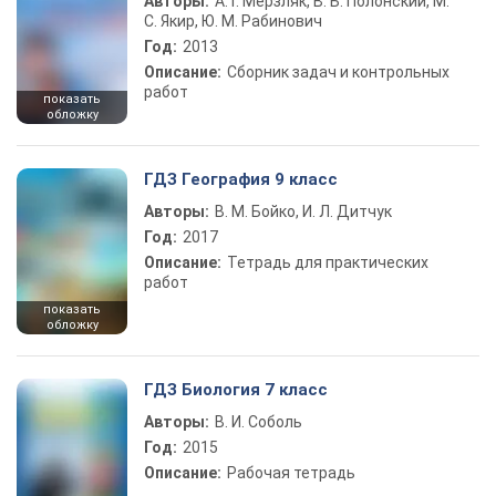
Авторы:
А. Г. Мерзляк, В. Б. Полонский, М.
С. Якир, Ю. М. Рабинович
Год:
2013
Описание:
Сборник задач и контрольных
работ
показать
обложку
ГДЗ География 9 класс
Авторы:
В. М. Бойко, И. Л. Дитчук
Год:
2017
Описание:
Тетрадь для практических
работ
показать
обложку
ГДЗ Биология 7 класс
Авторы:
В. И. Соболь
Год:
2015
Описание:
Рабочая тетрадь