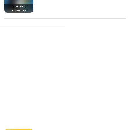
показать
обложку