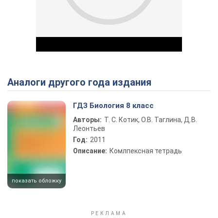
Аналоги другого года издания
Play Video
ГДЗ Биология 8 класс
Авторы:
Т. С. Котик, О.В. Таглина, Д.В.
Леонтьев
Год:
2011
Описание:
Комлпексная тетрадь
показать обложку