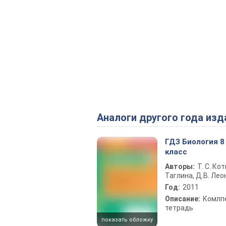
Аналоги другого года изд
ГДЗ Биология 8
класс
Авторы:
Т. С. Кот
Таглина, Д.В. Ле
Год:
2011
Описание:
Комлп
тетрадь
показать обложку