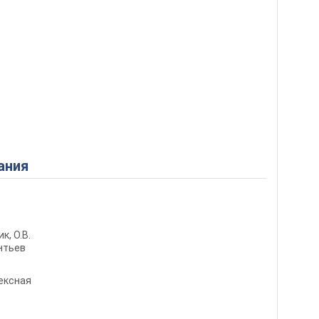
ания
ик, О.В.
онтьев
ексная