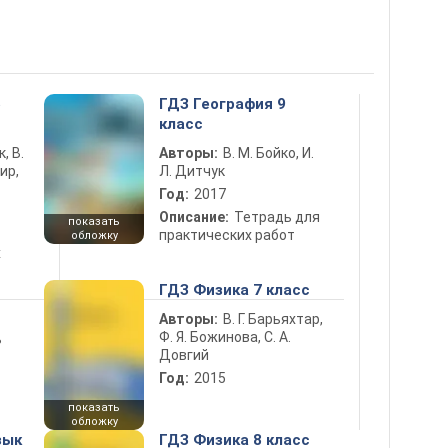
5
ГДЗ География 9
класс
к, В.
Авторы:
В. М. Бойко, И.
ир,
Л. Дитчук
Год:
2017
Описание:
Тетрадь для
показать
практических работ
обложку
х
ГДЗ Физика 7 класс
Авторы:
В. Г. Барьяхтар,
Ф. Я. Божинова, С. А.
ь
Довгий
Год:
2015
показать
обложку
зык
ГДЗ Физика 8 класс