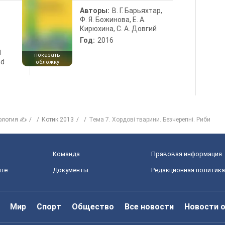
Авторы:
В. Г. Барьяхтар,
Ф. Я. Божинова, Е. А.
Кирюхина, С. А. Довгий
Год:
2016
d
показать
nd
обложку
ология ✍
Котик 2013
Тема 7. Хордові тварини. Безчерепні. Риби
Команда
Правовая информация
йте
Документы
Редакционная политика
Мир
Спорт
Общество
Все новости
Новости 