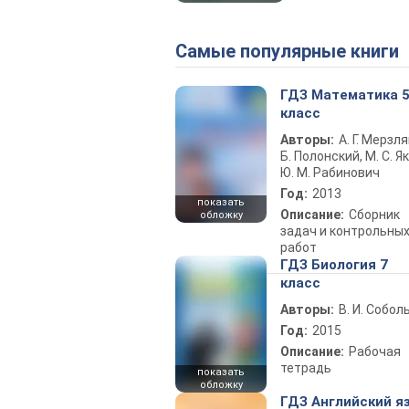
Самые популярные книги
ГДЗ Математика 
класс
Авторы:
А. Г. Мерзля
Б. Полонский, М. С. Як
Ю. М. Рабинович
Год:
2013
показать
Описание:
Сборник
обложку
задач и контрольны
работ
ГДЗ Биология 7
класс
Авторы:
В. И. Собол
Год:
2015
Описание:
Рабочая
тетрадь
показать
обложку
ГДЗ Английский я