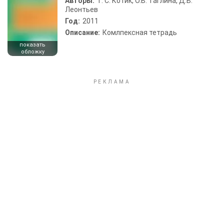
Авторы:
Т. С. Котик, О.В. Таглина, Д.В.
Леонтьев
Год:
2011
Описание:
Комлпексная тетрадь
показать
обложку