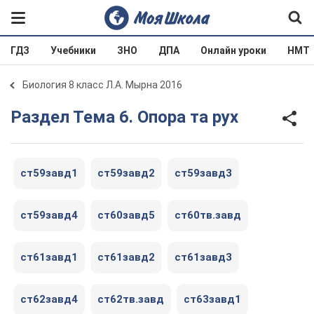
ГДЗ
Учебники
ЗНО
ДПА
Онлайн уроки
НМТ
Биология 8 класс Л.А. Мырна 2016
Раздел Тема 6. Опора та рух
ст59завд1
ст59завд2
ст59завд3
ст59завд4
ст60завд5
ст60тв.завд
ст61завд1
ст61завд2
ст61завд3
ст62завд4
ст62тв.завд
ст63завд1