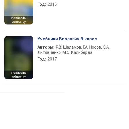
Год:
2015
показать
обложку
Учебники Биология 9 класс
Авторы:
Р.В. Шаламов, Г.А. Носов, О.А.
Литовченко, М.С. Калиберда
Год:
2017
показать
обложку