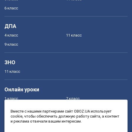
6 класс
ДПА
4 класс
11 класс
9 класс
ЗНО
11 класс
Онлайн уроки
1 класс
7 класс
2 класс
8 класс
Вместе с нашими партнерами сайт OBOZ.UA использует
cookie, чтобы обеспечить должную работу сайта, а контент
3 класс
9 класс
и реклама отвечали вашим интересам.
4 класс
10 класс