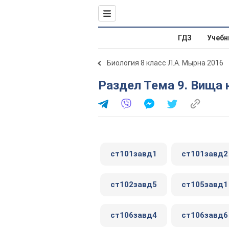
ГДЗ
Учебн
Биология 8 класс Л.А. Мырна 2016
Раздел Тема 9. Вища 
ст101завд1
ст101завд2
ст102завд5
ст105завд1
ст106завд4
ст106завд6