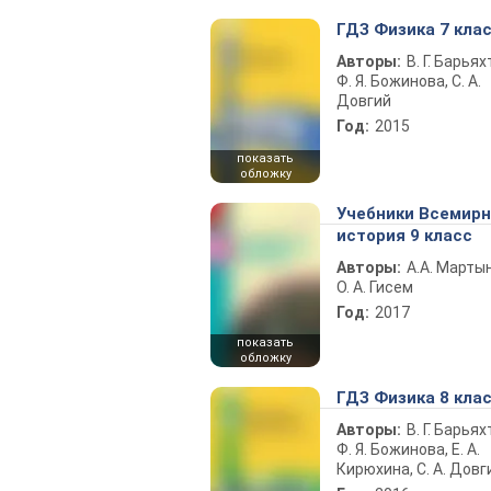
ГДЗ Физика 7 кла
Авторы:
В. Г. Барьях
Ф. Я. Божинова, С. А.
Довгий
Год:
2015
показать
обложку
Учебники Всемир
история 9 класс
Авторы:
А.А. Марты
О. А. Гисем
Год:
2017
показать
обложку
ГДЗ Физика 8 кла
Авторы:
В. Г. Барьях
Ф. Я. Божинова, Е. А.
Кирюхина, С. А. Довг