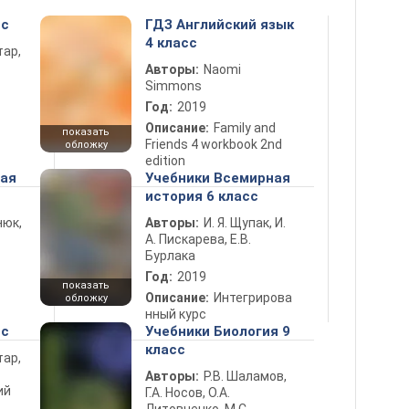
сс
ГДЗ Английский язык
4 класс
тар,
Авторы:
Naomi
Simmons
Год:
2019
Описание:
Family and
показать
Friends 4 workbook 2nd
обложку
edition
ная
Учебники Всемирная
история 6 класс
нюк,
Авторы:
И. Я. Щупак, И.
А. Пискарева, Е.В.
Бурлака
Год:
2019
показать
Описание:
Интегрирова
обложку
нный курс
сс
Учебники Биология 9
класс
тар,
Авторы:
Р.В. Шаламов,
ий
Г.А. Носов, О.А.