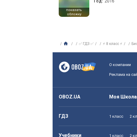
Год:
2016
показать
обложку
✅ ГДЗ ✅
⚡ 8 класс ⚡
Би
О компании
Реклама на са
OBOZ.UA
Моя Школа
ГДЗ
1 класс
2 к
Учебники
1 класс
2 к