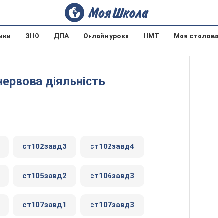
ики
ЗНО
ДПА
Онлайн уроки
НМТ
Моя столов
нервова діяльність
ст102завд3
ст102завд4
ст105завд2
ст106завд3
ст107завд1
ст107завд3