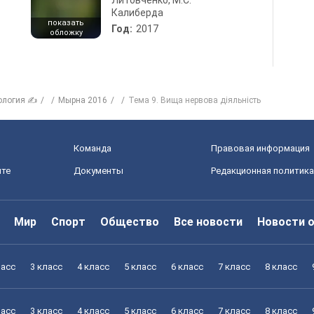
Литовченко, М.С.
Калиберда
показать
Год:
2017
обложку
ология ✍
Мырна 2016
Тема 9. Вища нервова діяльність
Команда
Правовая информация
йте
Документы
Редакционная политика
Мир
Спорт
Общество
Все новости
Новости 
ласс
3 класс
4 класс
5 класс
6 класс
7 класс
8 класс
ласс
3 класс
4 класс
5 класс
6 класс
7 класс
8 класс