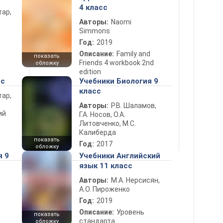
4 класс
тар,
Авторы:
Naomi
Simmons
Год:
2019
Описание:
Family and
показать
Friends 4 workbook 2nd
обложку
edition
сс
Учебники Биология 9
класс
тар,
Авторы:
Р.В. Шаламов,
ий
Г.А. Носов, О.А.
Литовченко, М.С.
Калиберда
показать
Год:
2017
обложку
я 9
Учебники Английский
язык 11 класс
Авторы:
М.А. Нерсисян,
А.О. Пироженко
Год:
2019
Описание:
Уровень
показать
стандарта
обложку