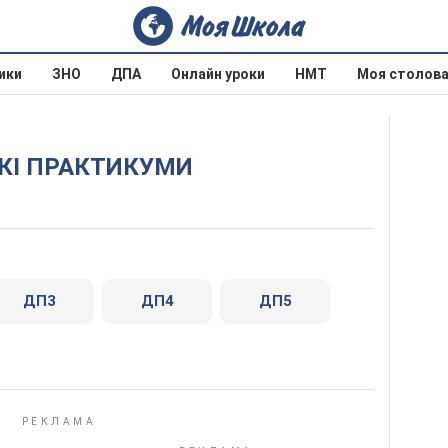
ики
ЗНО
ДПА
Онлайн уроки
НМТ
Моя столов
ЬКІ ПРАКТИКУМИ
ДП3
ДП4
ДП5