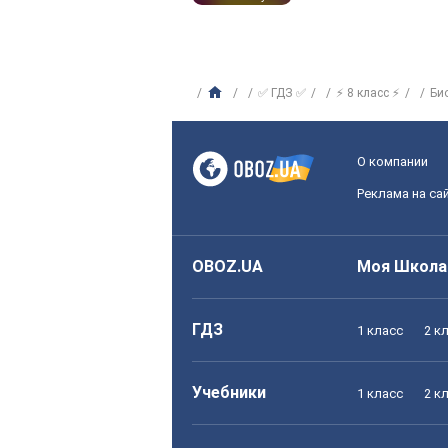
✅ ГДЗ ✅
⚡ 8 класс ⚡
Би
О компании
Реклама на са
OBOZ.UA
Моя Школа
ГДЗ
1 класс
2 к
Учебники
1 класс
2 к