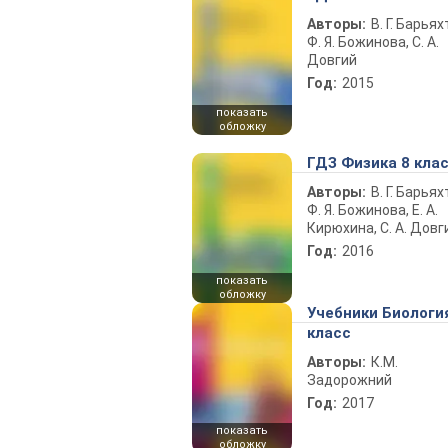
Авторы:
В. Г. Барьях
Ф. Я. Божинова, С. А.
Довгий
Год:
2015
показать
обложку
ГДЗ Физика 8 кла
Авторы:
В. Г. Барьях
Ф. Я. Божинова, Е. А.
Кирюхина, С. А. Довг
Год:
2016
показать
обложку
Учебники Биологи
класс
Авторы:
К.М.
Задорожний
Год:
2017
показать
обложку