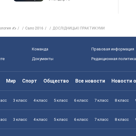
ология ✍
Сало 2016
ДОСЛІДНИЦЬКІ ПРАКТИКУМИ
Команда
Правовая информация
йте
Документы
Редакционная политика
Мир
Спорт
Общество
Все новости
Новости 
ласс
3 класс
4 класс
5 класс
6 класс
7 класс
8 класс
ласс
3 класс
4 класс
5 класс
6 класс
7 класс
8 класс