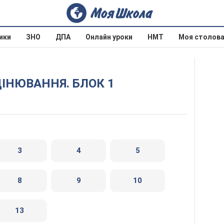
ики
ЗНО
ДПА
Онлайн уроки
НМТ
Моя столов
ЦІНЮВАННЯ. БЛОК 1
3
4
5
8
9
10
13