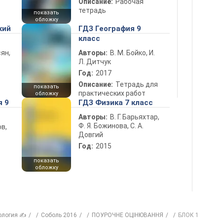
Описание:
Рабочая
тетрадь
показать
обложку
кий
ГДЗ География 9
класс
ян,
Авторы:
В. М. Бойко, И.
Л. Дитчук
Год:
2017
Описание:
Тетрадь для
показать
практических работ
обложку
я 9
ГДЗ Физика 7 класс
Авторы:
В. Г. Барьяхтар,
Ф. Я. Божинова, С. А.
в,
Довгий
Год:
2015
показать
обложку
ология ✍
Соболь 2016
ПОУРОЧНЕ ОЦІНЮВАННЯ
БЛОК 1