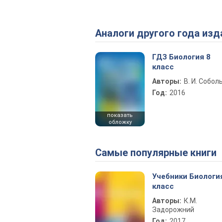
Аналоги другого года изд
ГДЗ Биология 8
класс
Авторы:
В. И. Собол
Год:
2016
показать
обложку
Самые популярные книги
Учебники Биологи
класс
Авторы:
К.М.
Задорожний
Год:
2017