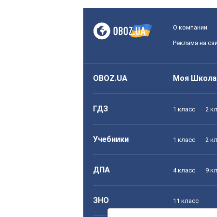
О компании
Реклама на са
OBOZ.UA
Моя Школа
ГДЗ
1 класс
2 к
Учебники
1 класс
2 к
ДПА
4 класс
9 к
ЗНО
11 класс