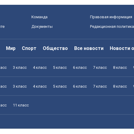
Команда
Правовая информация
йте
Документы
Редакционная политика
Мир
Спорт
Общество
Все новости
Новости 
ласс
3 класс
4 класс
5 класс
6 класс
7 класс
8 класс
ласс
3 класс
4 класс
5 класс
6 класс
7 класс
8 класс
ласс
11 класс