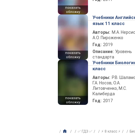
показать
обложку
Учебники Английс
язык 11 класс
Авторы:
М.А. Нерсис
А.О. Пироженко
Год:
2019
Описание:
Уровень
показать
стандарта
обложку
Учебники Биологи
класс
Авторы:
Р.В. Шаламо
Г.А. Носов, О.А.
Литовченко, М.С.
Калиберда
показать
Год:
2017
обложку
✅ ГДЗ ✅
⚡ 8 класс ⚡
Би