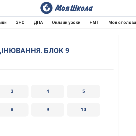
ики
ЗНО
ДПА
Онлайн уроки
НМТ
Моя столов
ЦІНЮВАННЯ. БЛОК 9
3
4
5
8
9
10