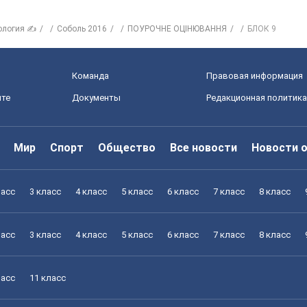
ология ✍
Соболь 2016
ПОУРОЧНЕ ОЦІНЮВАННЯ
БЛОК 9
Команда
Правовая информация
йте
Документы
Редакционная политика
Мир
Спорт
Общество
Все новости
Новости 
ласс
3 класс
4 класс
5 класс
6 класс
7 класс
8 класс
ласс
3 класс
4 класс
5 класс
6 класс
7 класс
8 класс
ласс
11 класс