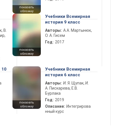
показать
обложку
5
Учебники Всемирная
история 9 класс
к, В.
Авторы:
А.А. Мартынюк,
ир,
О. А. Гисем
Год:
2017
показать
обложку
х
 10
Учебники Всемирная
история 6 класс
а
Авторы:
И. Я. Щупак, И.
А. Пискарева, Е.В.
Бурлака
Год:
2019
показать
Описание:
Интегрирова
обложку
нный курс