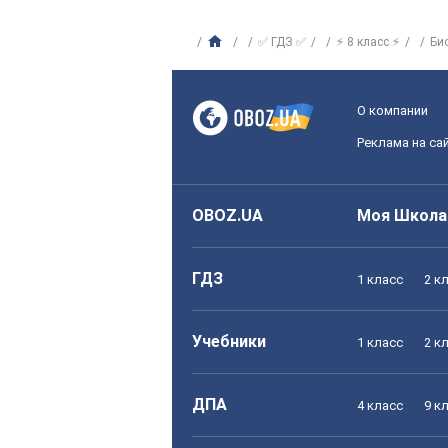
✅ ГДЗ ✅
⚡ 8 класс ⚡
Би
О компании
Реклама на са
OBOZ.UA
Моя Школа
ГДЗ
1 класс
2 к
Учебники
1 класс
2 к
ДПА
4 класс
9 к