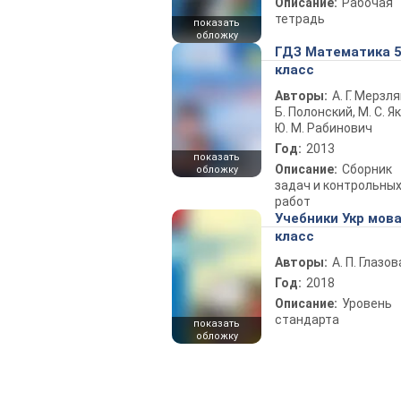
Описание:
Рабочая
тетрадь
показать
обложку
ГДЗ Математика 
класс
Авторы:
А. Г. Мерзля
Б. Полонский, М. С. Як
Ю. М. Рабинович
Год:
2013
показать
Описание:
Сборник
обложку
задач и контрольны
работ
Учебники Укр мова
класс
Авторы:
А. П. Глазов
Год:
2018
Описание:
Уровень
стандарта
показать
обложку