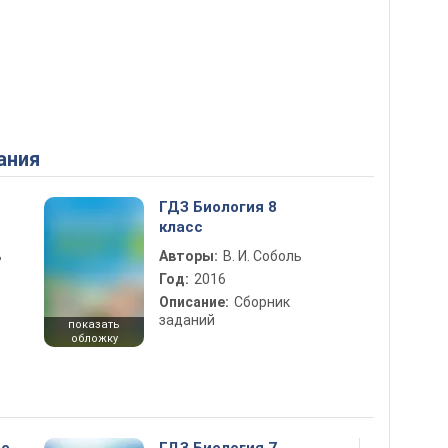
ания
ГДЗ Биология 8
класс
ь
Авторы:
В. И. Соболь
Год:
2016
Описание:
Сборник
заданий
показать
обложку