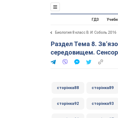
ГДЗ
Учебн
Биология 8 класс В. И. Соболь 2016
Раздел Тема 8. Зв’язок організму людини із зовнішнім
середовищем. Сенсор
сторінка88
сторінка89
сторінка92
сторінка93