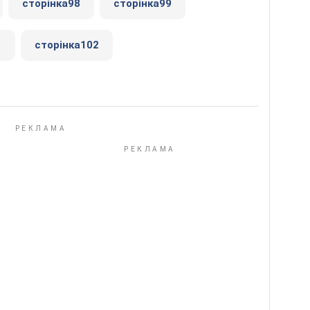
сторінка98
сторінка99
1
сторінка102