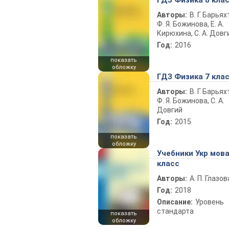
ГДЗ Физика 8 кла
Авторы:
В. Г. Барьях
Ф. Я. Божинова, Е. А.
Кирюхина, С. А. Довг
Год:
2016
показать
обложку
ГДЗ Физика 7 кла
Авторы:
В. Г. Барьях
Ф. Я. Божинова, С. А.
Довгий
Год:
2015
показать
обложку
Учебники Укр мова
класс
Авторы:
А. П. Глазов
Год:
2018
Описание:
Уровень
стандарта
показать
обложку