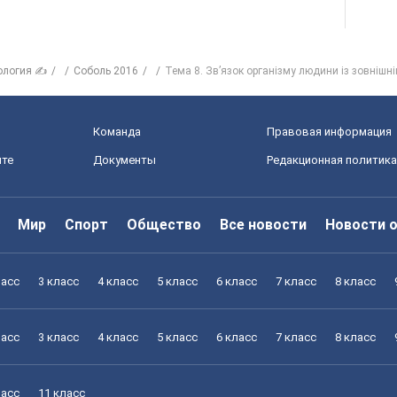
ология ✍
Соболь 2016
Тема 8. Зв’язок організму людини із зовнішн
Команда
Правовая информация
йте
Документы
Редакционная политика
Мир
Спорт
Общество
Все новости
Новости 
ласс
3 класс
4 класс
5 класс
6 класс
7 класс
8 класс
ласс
3 класс
4 класс
5 класс
6 класс
7 класс
8 класс
ласс
11 класс