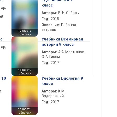
сс
ГДЗ Биология 7
класс
тар,
Авторы:
В. И. Соболь
ий
Год:
2015
Описание:
Рабочая
тетрадь
показать
обложку
сс
Учебники Всемирная
история 9 класс
тар,
Авторы:
А.А. Мартынюк,
О. А. Гисем
Год:
2017
показать
обложку
 10
Учебники Биология 9
класс
а
Авторы:
К.М.
Задорожний
Год:
2017
показать
обложку