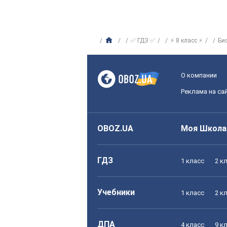
✅ ГДЗ ✅
⚡ 8 класс ⚡
Би
О компании
Реклама на са
OBOZ.UA
Моя Школа
ГДЗ
1 класс
2 к
Учебники
1 класс
2 к
ДПА
4 класс
9 к