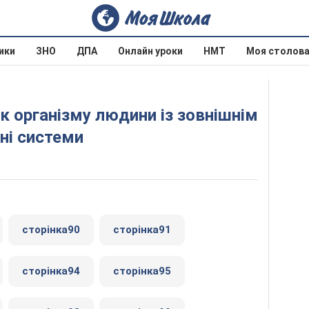
ики
ЗНО
ДПА
Онлайн уроки
НМТ
Моя столов
ні системи
сторінка90
сторінка91
сторінка94
сторінка95