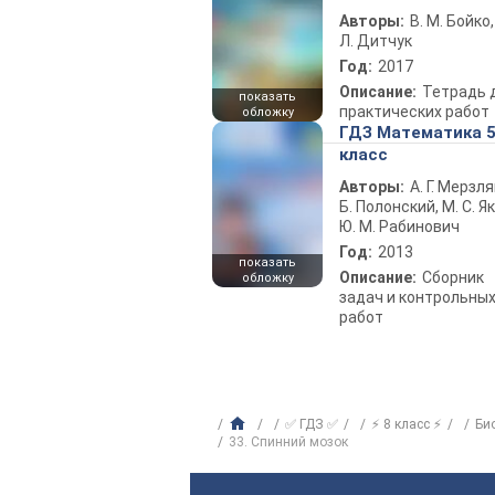
Авторы:
В. М. Бойко,
Л. Дитчук
Год:
2017
Описание:
Тетрадь 
показать
практических работ
обложку
ГДЗ Математика 
класс
Авторы:
А. Г. Мерзля
Б. Полонский, М. С. Як
Ю. М. Рабинович
Год:
2013
показать
Описание:
Сборник
обложку
задач и контрольны
работ
✅ ГДЗ ✅
⚡ 8 класс ⚡
Би
33. Спинний мозок