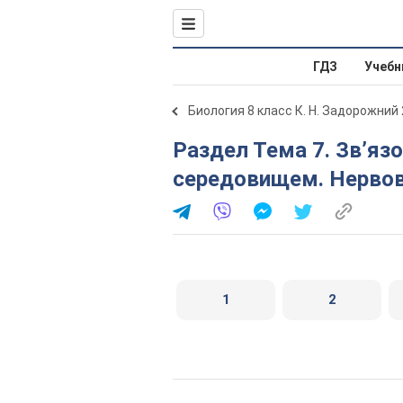
ГДЗ
Учебн
Биология 8 класс К. Н. Задорожний
Раздел Тема 7. Зв’язок організму людини із зовнішнім
середовищем. Нервова
1
2