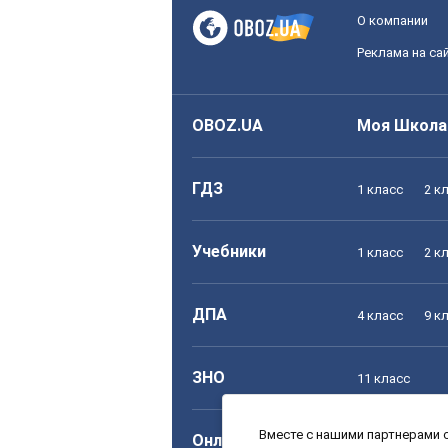
О компании
Реклама на са
OBOZ.UA
Моя Школа
ГДЗ
1 класс
2 к
Учебники
1 класс
2 к
ДПА
4 класс
9 к
ЗНО
11 класс
Вместе с нашими партнерами с
Онлайн уроки
1 класс
2 к