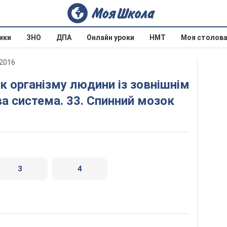
ики
ЗНО
ДПА
Онлайн уроки
НМТ
Моя столов
 2016
 система. 33. Спинний мозок
3
4