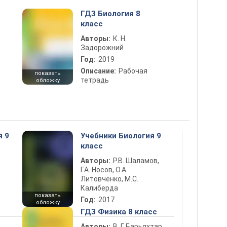
ГДЗ Биология 8
класс
Авторы:
К. Н.
Задорожний
Год:
2019
Описание:
Рабочая
показать
тетрадь
обложку
я 9
Учебники Биология 9
класс
Авторы:
Р.В. Шаламов,
Г.А. Носов, О.А.
Литовченко, М.С.
Калиберда
показать
Год:
2017
обложку
ГДЗ Физика 8 класс
Авторы:
В. Г. Барьяхтар,