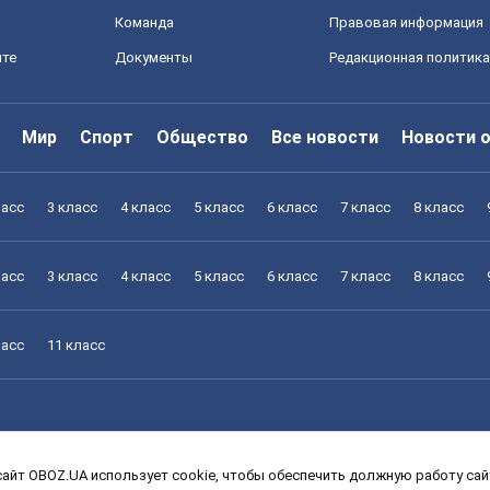
Команда
Правовая информация
йте
Документы
Редакционная политика
Мир
Спорт
Общество
Все новости
Новости 
ласс
3 класс
4 класс
5 класс
6 класс
7 класс
8 класс
ласс
3 класс
4 класс
5 класс
6 класс
7 класс
8 класс
ласс
11 класс
айт OBOZ.UA использует cookie, чтобы обеспечить должную работу сайт
ласс
3 класс
4 класс
5 класс
6 класс
7 класс
8 класс