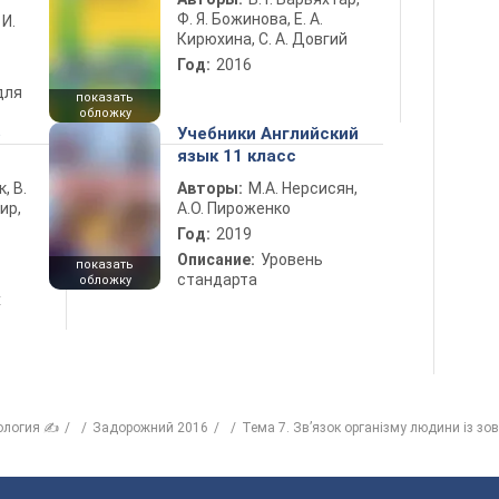
Ф. Я. Божинова, Е. А.
 И.
Кирюхина, С. А. Довгий
Год:
2016
для
показать
обложку
5
Учебники Английский
язык 11 класс
к, В.
Авторы:
М.А. Нерсисян,
ир,
А.О. Пироженко
Год:
2019
Описание:
Уровень
показать
стандарта
обложку
х
ология ✍
Задорожний 2016
Тема 7. Зв’язок організму людини із з