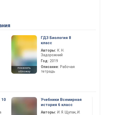
ания
ГДЗ Биология 8
класс
Авторы:
К. Н.
Задорожний
Год:
2019
Описание:
Рабочая
показать
тетрадь
обложку
 10
Учебники Всемирная
история 6 класс
а
Авторы:
И. Я. Щупак, И.