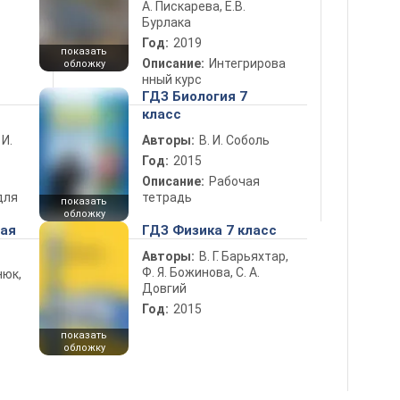
А. Пискарева, Е.В.
Бурлака
Год:
2019
показать
Описание:
Интегрирова
обложку
нный курс
ГДЗ Биология 7
класс
 И.
Авторы:
В. И. Соболь
Год:
2015
Описание:
Рабочая
для
тетрадь
показать
обложку
ная
ГДЗ Физика 7 класс
Авторы:
В. Г. Барьяхтар,
Ф. Я. Божинова, С. А.
нюк,
Довгий
Год:
2015
показать
обложку