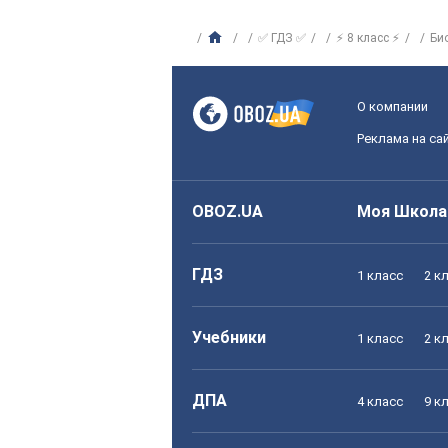
✅ ГДЗ ✅
⚡ 8 класс ⚡
Би
О компании
Реклама на са
OBOZ.UA
Моя Школа
ГДЗ
1 класс
2 к
Учебники
1 класс
2 к
ДПА
4 класс
9 к