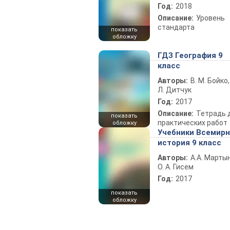
Год:
2018
Описание:
Уровень
стандарта
показать
обложку
ГДЗ География 9
класс
Авторы:
В. М. Бойко,
Л. Дитчук
Год:
2017
Описание:
Тетрадь 
показать
практических работ
обложку
Учебники Всемир
история 9 класс
Авторы:
А.А. Марты
О. А. Гисем
Год:
2017
показать
обложку