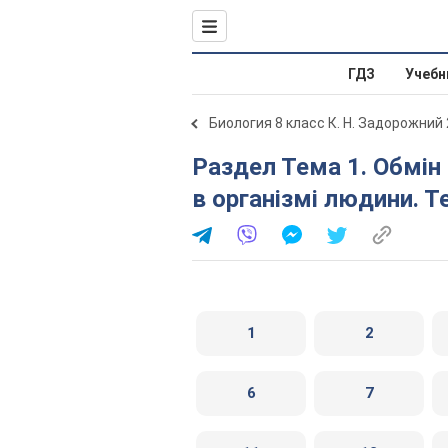
ГДЗ
Учебн
Биология 8 класс К. Н. Задорожний
Раздел Тема 1. Обмін речовин та перетворення енергії
в організмі людини. Т
1
2
6
7