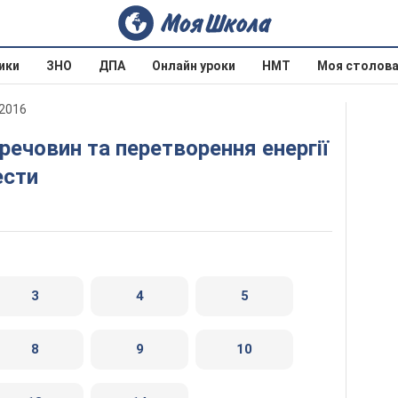
ики
ЗНО
ДПА
Онлайн уроки
НМТ
Моя столов
 2016
ести
3
4
5
8
9
10