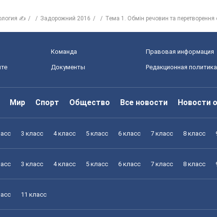
ология ✍
Задорожний 2016
Тема 1. Обмін речовин та перетворення е
Команда
Правовая информация
йте
Документы
Редакционная политика
Мир
Спорт
Общество
Все новости
Новости 
ласс
3 класс
4 класс
5 класс
6 класс
7 класс
8 класс
ласс
3 класс
4 класс
5 класс
6 класс
7 класс
8 класс
ласс
11 класс