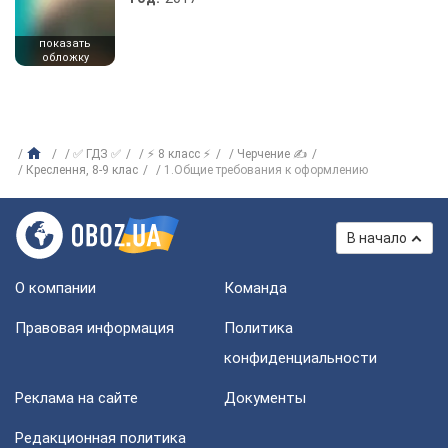
показать
обложку
✅ ГДЗ ✅
⚡ 8 класс ⚡
Черчение ✍
Креслення, 8-9 клас
1.Общие требования к оформлению
В начало
О компании
Команда
Правовая информация
Политика
конфиденциальности
Реклама на сайте
Документы
Редакционная политика