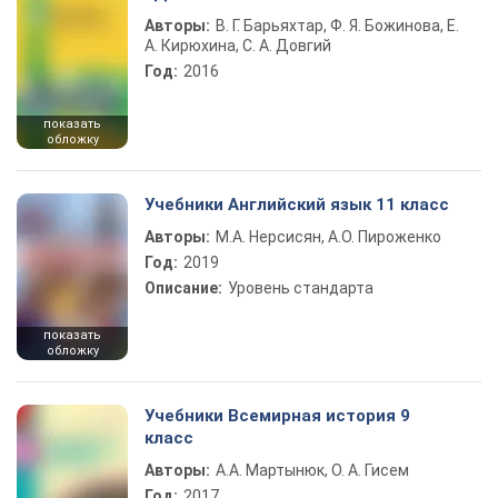
Авторы:
В. Г. Барьяхтар, Ф. Я. Божинова, Е.
А. Кирюхина, С. А. Довгий
Год:
2016
показать
обложку
Учебники Английский язык 11 класс
Авторы:
М.А. Нерсисян, А.О. Пироженко
Год:
2019
Описание:
Уровень стандарта
показать
обложку
Учебники Всемирная история 9
класс
Авторы:
А.А. Мартынюк, О. А. Гисем
Год:
2017