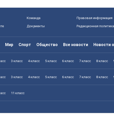
Команда
Правовая информация
йте
Документы
Редакционная политика
Мир
Спорт
Общество
Все новости
Новости 
ласс
3 класс
4 класс
5 класс
6 класс
7 класс
8 класс
ласс
3 класс
4 класс
5 класс
6 класс
7 класс
8 класс
ласс
11 класс