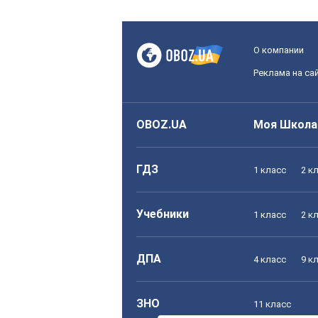
О компании
Реклама на са
OBOZ.UA
Моя Школа
ГДЗ
1 класс
2 к
Учебники
1 класс
2 к
ДПА
4 класс
9 к
ЗНО
11 класс