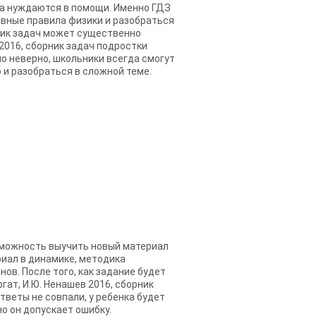
да нуждаются в помощи. Именно ГДЗ
новные правила физики и разобраться
орник задач может существенно
 2016, сборник задач подростки
но неверно, школьники всегда смогут
о и разобраться в сложной теме.
возможность выучить новый материал
риал в динамике, методика
ов. После того, как задание будет
гат, И.Ю. Ненашев 2016, сборник
тветы не совпали, у ребенка будет
о он допускает ошибку.