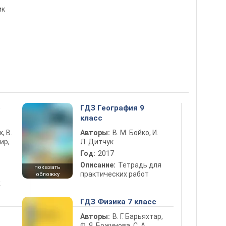
ик
5
ГДЗ География 9
класс
к, В.
Авторы:
В. М. Бойко, И.
ир,
Л. Дитчук
Год:
2017
Описание:
Тетрадь для
показать
практических работ
обложку
х
ГДЗ Физика 7 класс
Авторы:
В. Г. Барьяхтар,
Ф. Я. Божинова, С. А.