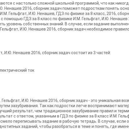
аются с настолько сложной школьной программой, что как никог
 И.Ю. Ненашев 2016, сборник задач поможет подросткам понять ос
И.М. Гельфгат, И.Ю. Ненашев, ГДЗ по физике за 8 класс, 2016, сб
 с помощью ГДЗ за 8 класс по физике И.М. Гельфгат, И.Ю. Ненашев
ть уровень собственных знаний. В случае, если задание выполне
. Гельфгат, И.Ю. Ненашев 2016, сборник задач необходимое правил
т, И.Ю. Ненашев 2016, сборник задач состоит из 3 частей:
Электрический ток
М. Гельфгат, И.Ю. Ненашев 2016, сборник задач - это уникальная 
 путем зазубривания. Так как подростки легче воспринимают мате
учший результат, чем традиционное зазубривание правил и термин
ьтат с ответом, указанным в ГДЗ по физике за 8 класс И.М. Гельф
 смело переписывать задание в рабочую тетрадь. В случае, если о
отипных заданий, чтобы разобраться в теме и понять, где именн