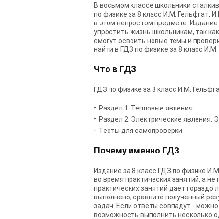
В восьмом классе школьники сталкив
по физике за 8 класс И.М. Гельфгат,
в этом непростом предмете. Издание 
упростить жизнь школьникам, так как
смогут освоить новые темы и провери
найти в ГДЗ по физике за 8 класс И.М
Что в ГДЗ
ГДЗ по физике за 8 класс И.М. Гельфга
Раздел 1. Тепловые явления
Раздел 2. Электрические явления. 
Тесты для самопроверки
Почему именно ГДЗ
Издание за 8 класс ГДЗ по физике И.
во время практических занятий, а не
практических занятий дает гораздо л
выполнено, сравните полученный резул
задач. Если ответы совпадут - можно
возможность выполнить несколько одн