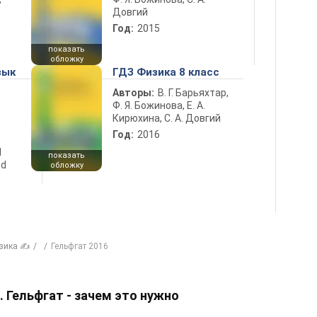
ь
Довгий
Год:
2015
показать
обложку
зык
ГДЗ Физика 8 класс
Авторы:
В. Г. Барьяхтар,
Ф. Я. Божинова, Е. А.
Кирюхина, С. А. Довгий
Год:
2016
d
показать
nd
обложку
зика ✍
Гельфгат 2016
. Гельфгат - зачем это нужно