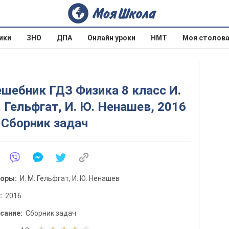
ики
ЗНО
ДПА
Онлайн уроки
НМТ
Моя столов
шебник ГДЗ Физика 8 класс И.
 Гельфгат, И. Ю. Ненашев, 2016
. Сборник задач
торы:
И. М. Гельфгат, И. Ю. Ненашев
д:
2016
сание:
Сборник задач