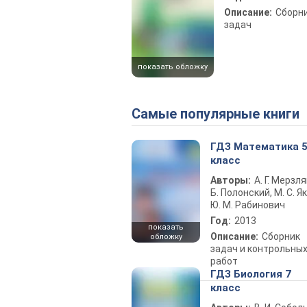
Описание:
Сборн
задач
показать обложку
Самые популярные книги
ГДЗ Математика 
класс
Авторы:
А. Г. Мерзля
Б. Полонский, М. С. Як
Ю. М. Рабинович
Год:
2013
показать
Описание:
Сборник
обложку
задач и контрольны
работ
ГДЗ Биология 7
класс