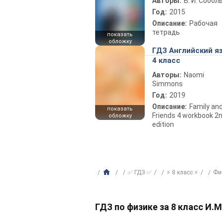
Авторы:
В. И. Собол
Год:
2015
Описание:
Рабочая
тетрадь
показать
обложку
ГДЗ Английский я
4 класс
Авторы:
Naomi
Simmons
Год:
2019
Описание:
Family an
показать
Friends 4 workbook 2
обложку
edition
✅ ГДЗ ✅
⚡ 8 класс ⚡
Фи
ГДЗ по физике за 8 класс И.М