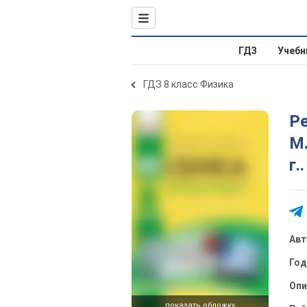
ГДЗ
Учебн
ГДЗ 8 класс Физика
Ре
М.
г.
Ав
Го
Опи
показать обложку