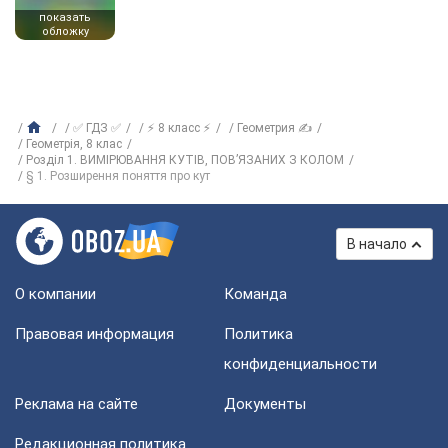
показать
обложку
✅ ГДЗ ✅
⚡ 8 класс ⚡
Геометрия ✍
Геометрiя, 8 клас
Розділ 1. ВИМІРЮВАННЯ КУТІВ, ПОВ’ЯЗАНИХ З КОЛОМ
§ 1. Розширення поняття про кут
В начало
О компании
Команда
Правовая информация
Политика
конфиденциальности
Реклама на сайте
Документы
Редакционная политика