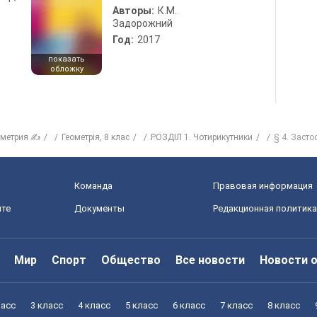
Авторы:
К.М.
Задорожний
Год:
2017
показать
обложку
ометрия ✍
Геометрiя, 8 клас
РОЗДІЛ 1. Чотирикутники
§ 4. Заст
Команда
Правовая информация
йте
Документы
Редакционная политика
Мир
Спорт
Общество
Все новости
Новости 
ласс
3 класс
4 класс
5 класс
6 класс
7 класс
8 класс