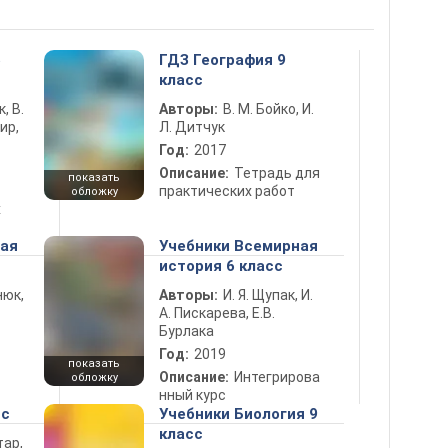
5
ГДЗ География 9
класс
к, В.
Авторы:
В. М. Бойко, И.
ир,
Л. Дитчук
Год:
2017
Описание:
Тетрадь для
показать
практических работ
обложку
х
ная
Учебники Всемирная
история 6 класс
нюк,
Авторы:
И. Я. Щупак, И.
А. Пискарева, Е.В.
Бурлака
Год:
2019
показать
Описание:
Интегрирова
обложку
нный курс
сс
Учебники Биология 9
класс
тар,