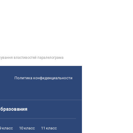
осування властивостей паралелограма
Политика конфиденциальности
образования
9 класс
10 класс
11 класс