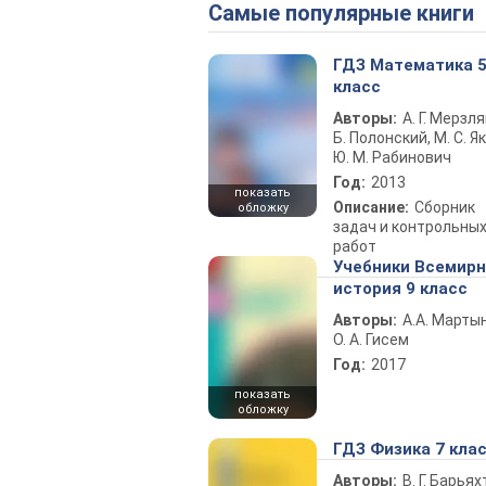
Самые популярные книги
ГДЗ Математика 
класс
Авторы:
А. Г. Мерзля
Б. Полонский, М. С. Як
Ю. М. Рабинович
Год:
2013
показать
Описание:
Сборник
обложку
задач и контрольны
работ
Учебники Всемир
история 9 класс
Авторы:
А.А. Марты
О. А. Гисем
Год:
2017
показать
обложку
ГДЗ Физика 7 кла
Авторы:
В. Г. Барьях