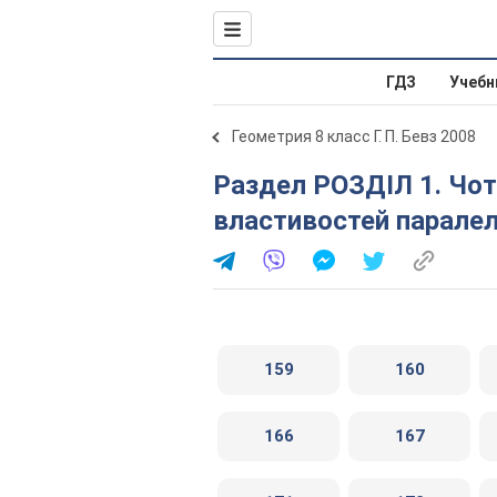
ГДЗ
Учебн
Геометрия 8 класс Г. П. Бевз 2008
Раздел РОЗДІЛ 1. Чотирикутники. § 4. Застосування
властивостей парале
159
160
166
167