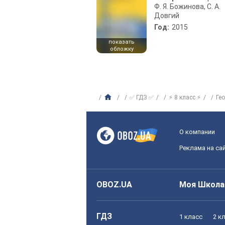
Ф. Я. Божинова, С. А.
Довгий
Год:
2015
показать
обложку
✅ ГДЗ ✅
⚡ 8 класс ⚡
Ге
О компании
Реклама на са
OBOZ.UA
Моя Школа
ГДЗ
1 класс
2 к