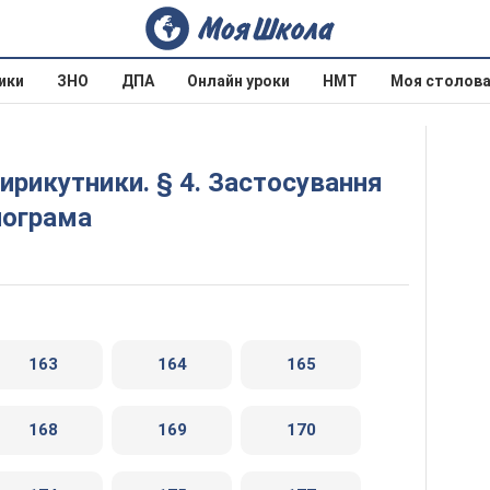
ики
ЗНО
ДПА
Онлайн уроки
НМТ
Моя столов
лограма
163
164
165
168
169
170