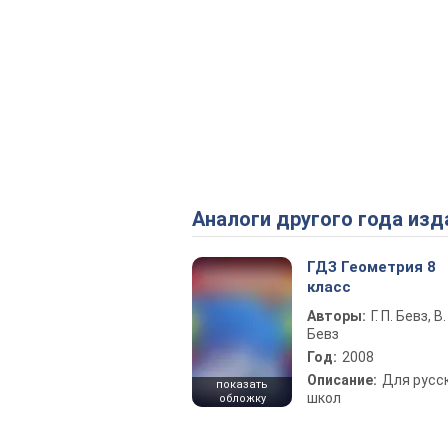
Аналоги другого года изд
ГДЗ Геометрия 8
класс
Авторы:
Г. П. Бевз, В. 
Бевз
Год:
2008
Описание:
Для русс
показать
школ
обложку