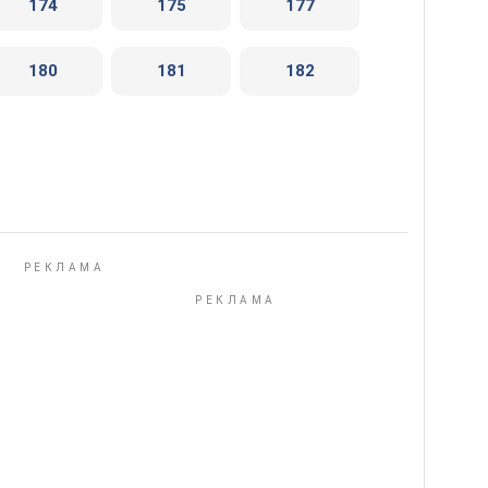
174
175
177
180
181
182