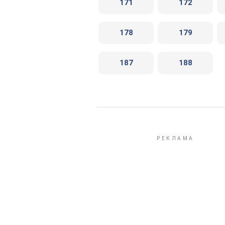
171
172
178
179
187
188