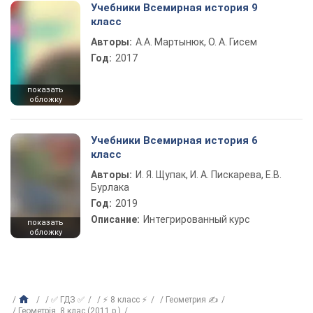
Учебники Всемирная история 9
класс
Авторы:
А.А. Мартынюк, О. А. Гисем
Год:
2017
показать
обложку
Учебники Всемирная история 6
класс
Авторы:
И. Я. Щупак, И. А. Пискарева, Е.В.
Бурлака
Год:
2019
Описание:
Интегрированный курс
показать
обложку
✅ ГДЗ ✅
⚡ 8 класс ⚡
Геометрия ✍
Геометрія, 8 клас (2011 р.)