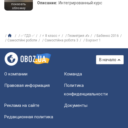
Описание:
Интегрированный курс
показать
обложку
✅ ГДЗ ✅
⚡ 8 класс ⚡
Геометрия ✍
Бабенко 2016
Самостійні роботи
Самостійна робота 3
Варіант 1
В начало
О компании
Команда
Правовая информация
Политика
конфиденциальности
Реклама на сайте
Документы
Редакционная политика