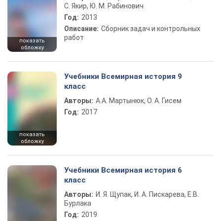
С. Якир, Ю. М. Рабинович
Год:
2013
Описание:
Сборник задач и контрольных
работ
показать
обложку
Учебники Всемирная история 9
класс
Авторы:
А.А. Мартынюк, О. А. Гисем
Год:
2017
показать
обложку
Учебники Всемирная история 6
класс
Авторы:
И. Я. Щупак, И. А. Пискарева, Е.В.
Бурлака
Год:
2019