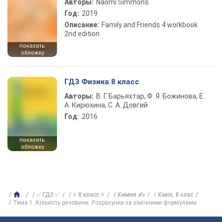
Авторы:
Naomi Simmons
Год:
2019
Описание:
Family and Friends 4 workbook
2nd edition
показать
обложку
ГДЗ Физика 8 класс
Авторы:
В. Г. Барьяхтар, Ф. Я. Божинова, Е.
А. Кирюхина, С. А. Довгий
Год:
2016
показать
обложку
✅ ГДЗ ✅
⚡ 8 класс ⚡
Химия ✍
Хiмiя, 8 клас
Тема 1. Кількість речовини. Розрахунки за хімічними формулами