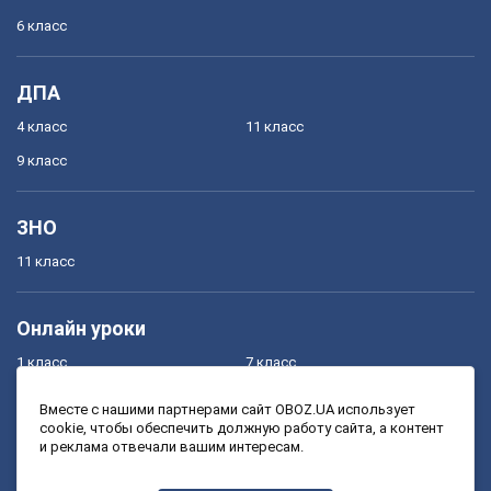
6 класс
ДПА
4 класс
11 класс
9 класс
ЗНО
11 класс
Онлайн уроки
1 класс
7 класс
2 класс
8 класс
Вместе с нашими партнерами сайт OBOZ.UA использует
cookie, чтобы обеспечить должную работу сайта, а контент
3 класс
9 класс
и реклама отвечали вашим интересам.
4 класс
10 класс