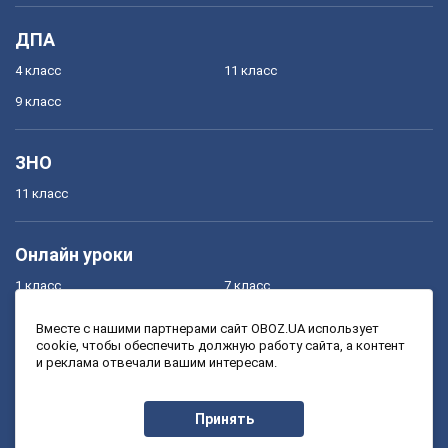
ДПА
4 класс
11 класс
9 класс
ЗНО
11 класс
Онлайн уроки
1 класс
7 класс
2 класс
8 класс
Вместе с нашими партнерами сайт OBOZ.UA использует
cookie, чтобы обеспечить должную работу сайта, а контент
3 класс
9 класс
и реклама отвечали вашим интересам.
4 класс
10 класс
5 класс
11 класс
Принять
6 класс