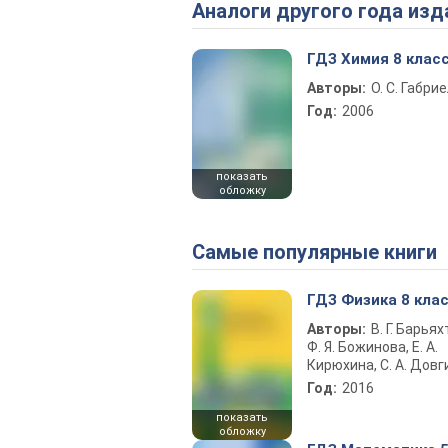
Аналоги другого года изд
ГДЗ Химия 8 клас
Авторы:
О. С. Габри
Год:
2006
показать
обложку
Самые популярные книги
ГДЗ Физика 8 кла
Авторы:
В. Г. Барьях
Ф. Я. Божинова, Е. А.
Кирюхина, С. А. Довг
Год:
2016
показать
обложку