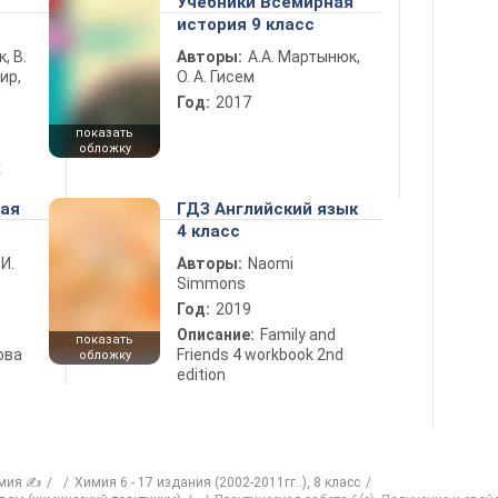
5
Учебники Всемирная
история 9 класс
к, В.
Авторы:
А.А. Мартынюк,
ир,
О. А. Гисем
Год:
2017
показать
обложку
х
ная
ГДЗ Английский язык
4 класс
 И.
Авторы:
Naomi
Simmons
Год:
2019
Описание:
Family and
показать
ова
Friends 4 workbook 2nd
обложку
edition
мия ✍
Химия 6 - 17 издания (2002-2011гг..), 8 класс