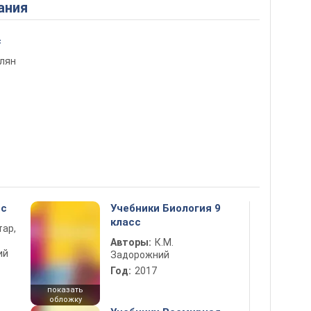
ания
с
елян
сс
Учебники Биология 9
класс
тар,
Авторы:
К.М.
ий
Задорожний
Год:
2017
показать
обложку