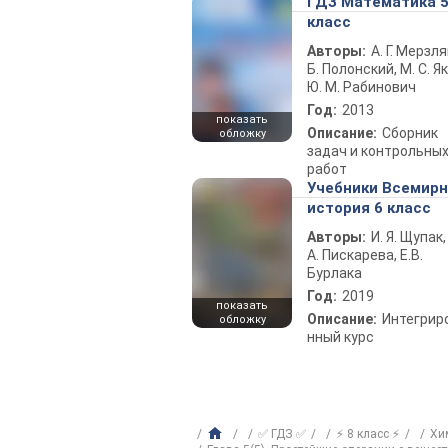
ГДЗ Математика 
класс
Авторы:
А. Г. Мерзля
Б. Полонский, М. С. Як
Ю. М. Рабинович
Год:
2013
показать
Описание:
Сборник
обложку
задач и контрольны
работ
Учебники Всемир
история 6 класс
Авторы:
И. Я. Щупак,
А. Пискарева, Е.В.
Бурлака
Год:
2019
показать
Описание:
Интегрир
обложку
нный курс
✅ ГДЗ ✅
⚡ 8 класс ⚡
Хи