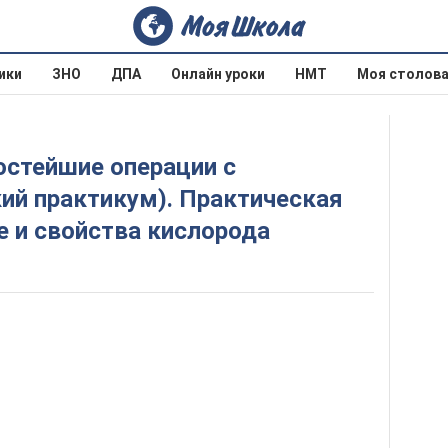
ики
ЗНО
ДПА
Онлайн уроки
НМТ
Моя столов
ий практикум). Практическая
ие и свойства кислорода