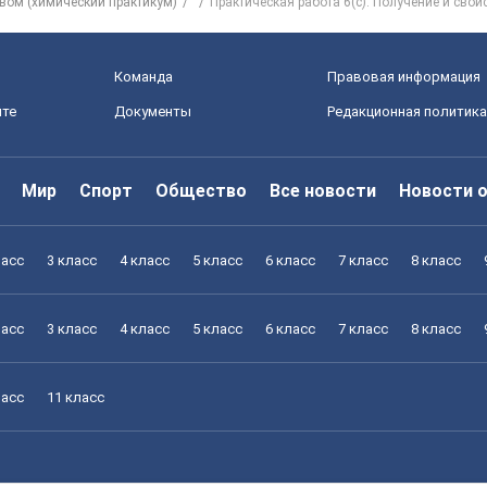
твом (химический практикум)
Практическая работа 6(с). Получение и свой
Команда
Правовая информация
йте
Документы
Редакционная политика
Мир
Спорт
Общество
Все новости
Новости 
ласс
3 класс
4 класс
5 класс
6 класс
7 класс
8 класс
ласс
3 класс
4 класс
5 класс
6 класс
7 класс
8 класс
ласс
11 класс