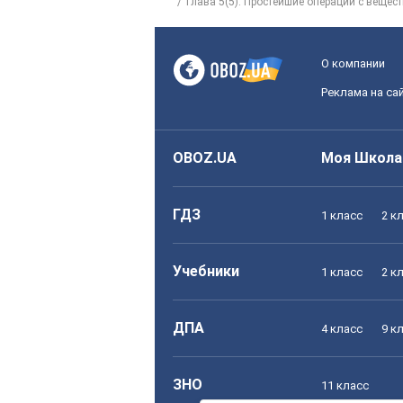
Глава 5(5). Простейшие операции с вещес
О компании
Реклама на са
OBOZ.UA
Моя Школа
ГДЗ
1 класс
2 к
Учебники
1 класс
2 к
ДПА
4 класс
9 к
ЗНО
11 класс