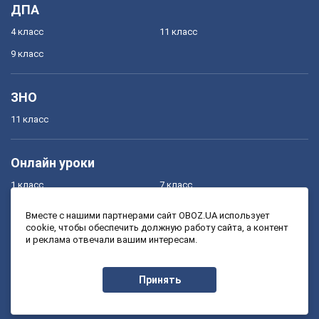
ДПА
4 класс
11 класс
9 класс
ЗНО
11 класс
Онлайн уроки
1 класс
7 класс
2 класс
8 класс
Вместе с нашими партнерами сайт OBOZ.UA использует
cookie, чтобы обеспечить должную работу сайта, а контент
3 класс
9 класс
и реклама отвечали вашим интересам.
4 класс
10 класс
5 класс
11 класс
Принять
6 класс