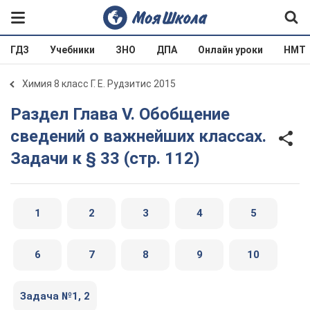
ГДЗ
Учебники
ЗНО
ДПА
Онлайн уроки
НМТ
Химия 8 класс Г. Е. Рудзитис 2015
Раздел Глава V. Обобщение
сведений о важнейших классах.
Задачи к § 33 (стр. 112)
1
2
3
4
5
6
7
8
9
10
Задача №1, 2