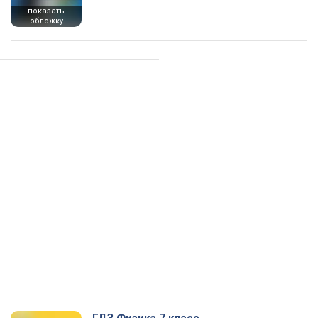
показать
обложку