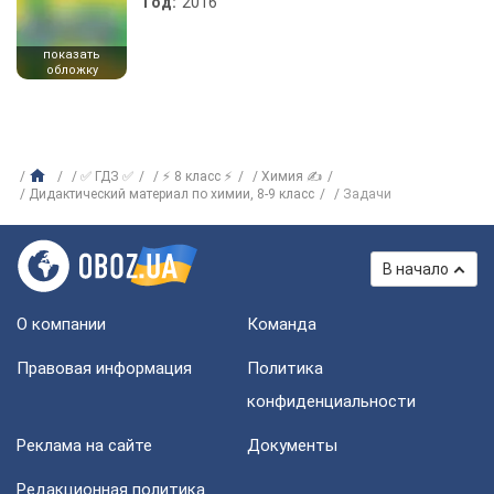
Год:
2016
показать
обложку
✅ ГДЗ ✅
⚡ 8 класс ⚡
Химия ✍
Дидактический материал по химии, 8-9 класс
Задачи
В начало
О компании
Команда
Правовая информация
Политика
конфиденциальности
Реклама на сайте
Документы
Редакционная политика