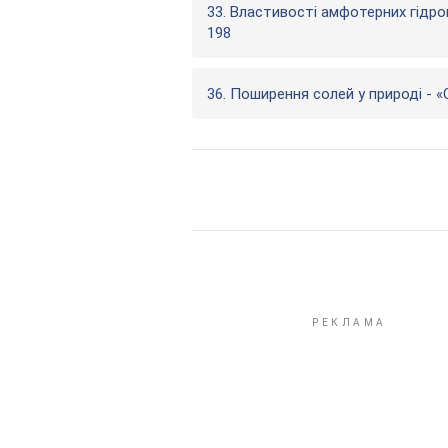
33. Властивості амфотерних гідро
198
36. Поширення солей у природі - «