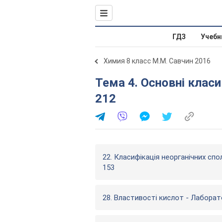
ГДЗ
Учебн
Химия 8 класс М.М. Савчин 2016
Тема 4. Основні класи неорганічну сполук № Стр. 119 -
212
22. Класифікація неорганічних спо
153
28. Властивості кислот - Лаборат