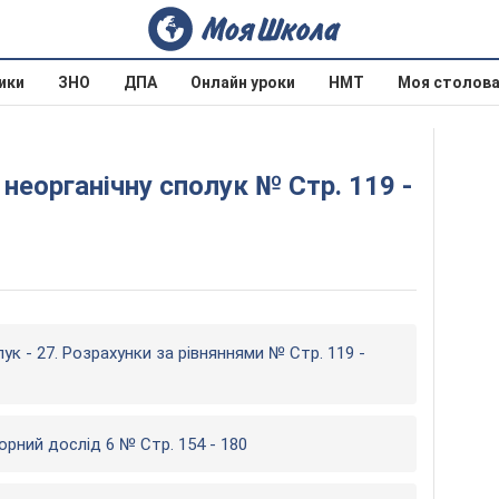
ики
ЗНО
ДПА
Онлайн уроки
НМТ
Моя столов
лук - 27. Розрахунки за рівняннями № Стр. 119 -
орний дослід 6 № Стр. 154 - 180