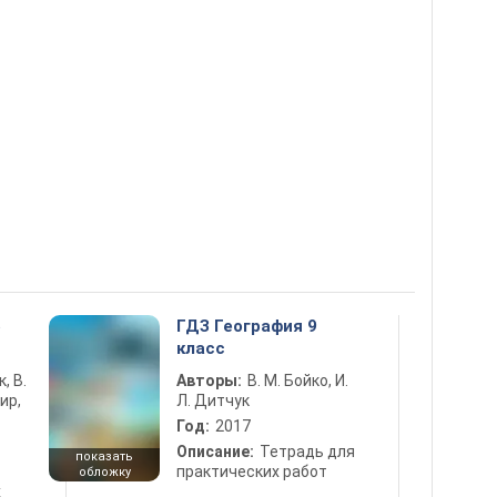
5
ГДЗ География 9
класс
к, В.
Авторы:
В. М. Бойко, И.
ир,
Л. Дитчук
Год:
2017
Описание:
Тетрадь для
показать
практических работ
обложку
х