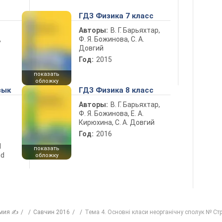
ГДЗ Физика 7 класс
Авторы:
В. Г. Барьяхтар,
Ф. Я. Божинова, С. А.
ь
Довгий
Год:
2015
показать
обложку
зык
ГДЗ Физика 8 класс
Авторы:
В. Г. Барьяхтар,
Ф. Я. Божинова, Е. А.
Кирюхина, С. А. Довгий
Год:
2016
d
показать
nd
обложку
мия ✍
Савчин 2016
Тема 4. Основні класи неорганічну сполук № Стр.