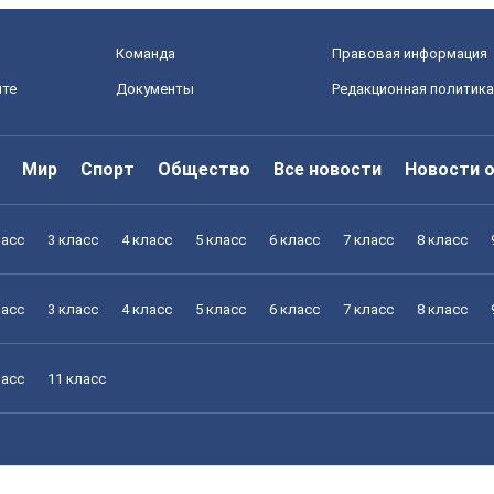
Команда
Правовая информация
йте
Документы
Редакционная политика
Мир
Спорт
Общество
Все новости
Новости 
ласс
3 класс
4 класс
5 класс
6 класс
7 класс
8 класс
ласс
3 класс
4 класс
5 класс
6 класс
7 класс
8 класс
ласс
11 класс