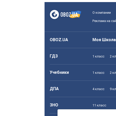
О компании
Реклама на са
OBOZ.UA
Моя Школа
ГДЗ
1 класс
2 к
Учебники
1 класс
2 к
ДПА
4 класс
9 к
ЗНО
11 класс