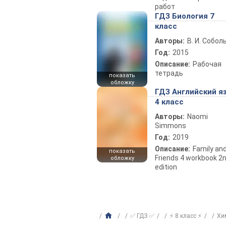
работ
ГДЗ Биология 7
класс
Авторы:
В. И. Собол
Год:
2015
Описание:
Рабочая
тетрадь
показать
обложку
ГДЗ Английский я
4 класс
Авторы:
Naomi
Simmons
Год:
2019
Описание:
Family an
показать
Friends 4 workbook 2
обложку
edition
✅ ГДЗ ✅
⚡ 8 класс ⚡
Хи