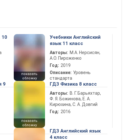
 10
Учебники Английский
язык 11 класс
а
Авторы:
М.А. Нерсисян,
А.О. Пироженко
Год:
2019
Описание:
Уровень
показать
стандарта
обложку
я 9
ГДЗ Физика 8 класс
Авторы:
В. Г. Барьяхтар,
Ф. Я. Божинова, Е. А.
Кирюхина, С. А. Довгий
Год:
2016
показать
обложку
ГДЗ Английский язык
4 класс