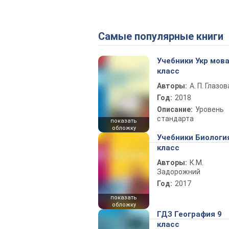
Самые популярные книги
Учебники Укр мова
класс
Авторы:
А. П. Глазов
Год:
2018
Описание:
Уровень
стандарта
показать
обложку
Учебники Биологи
класс
Авторы:
К.М.
Задорожний
Год:
2017
показать
обложку
ГДЗ География 9
класс