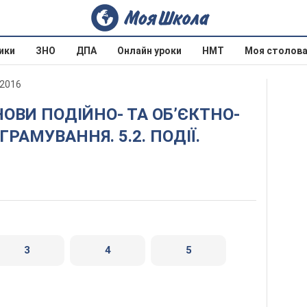
ики
ЗНО
ДПА
Онлайн уроки
НМТ
Моя столов
 2016
РАМУВАННЯ. 5.2. ПОДІЇ.
3
4
5