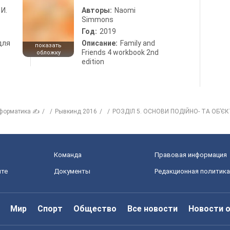
 И.
Авторы:
Naomi
Simmons
Год:
2019
для
Описание:
Family and
показать
Friends 4 workbook 2nd
обложку
edition
форматика ✍
Рывкинд 2016
РОЗДІЛ 5. ОСНОВИ ПОДІЙНО- ТА ОБ’
Команда
Правовая информация
йте
Документы
Редакционная политика
Мир
Спорт
Общество
Все новости
Новости 