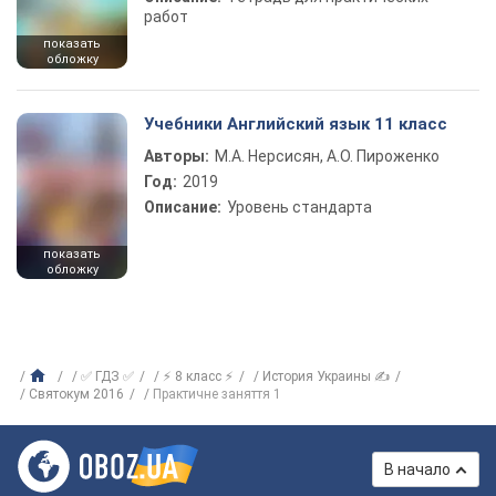
работ
показать
обложку
Учебники Английский язык 11 класс
Авторы:
М.А. Нерсисян, А.О. Пироженко
Год:
2019
Описание:
Уровень стандарта
показать
обложку
✅ ГДЗ ✅
⚡ 8 класс ⚡
История Украины ✍
Святокум 2016
Практичне заняття 1
В начало