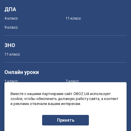
ДПА
4 класс
11 класс
9 класс
ЗНО
11 класс
Онлайн уроки
1 класс
7 класс
2 класс
8 класс
Вместе с нашими партнерами сайт OBOZ.UA использует
cookie, чтобы обеспечить должную работу сайта, а контент
3 класс
9 класс
и реклама отвечали вашим интересам.
4 класс
10 класс
5 класс
11 класс
Принять
6 класс