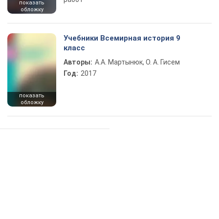
показать
обложку
Учебники Всемирная история 9
класс
Авторы:
А.А. Мартынюк, О. А. Гисем
Год:
2017
показать
обложку