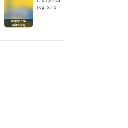
С. А. Довгий
Год:
2015
показать
обложку