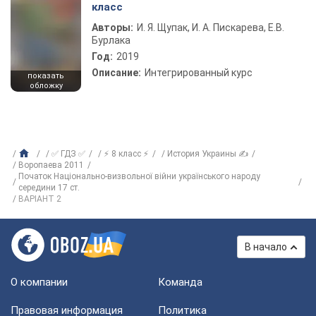
класс
Авторы:
И. Я. Щупак, И. А. Пискарева, Е.В.
Бурлака
Год:
2019
Описание:
Интегрированный курс
показать
обложку
✅ ГДЗ ✅
⚡ 8 класс ⚡
История Украины ✍
Воропаева 2011
Початок Національно-визвольної війни українського народу
середини 17 ст.
ВАРІАНТ 2
В начало
О компании
Команда
Правовая информация
Политика