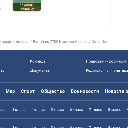
d
показать
nd
обложку
мецкий язык ✍
Решебник (ГДЗ) Німецька мова
Schulleben
Команда
Правовая информация
йте
Документы
Редакционная политика
Мир
Спорт
Общество
Все новости
Новости 
ласс
3 класс
4 класс
5 класс
6 класс
7 класс
8 класс
ласс
3 класс
4 класс
5 класс
6 класс
7 класс
8 класс