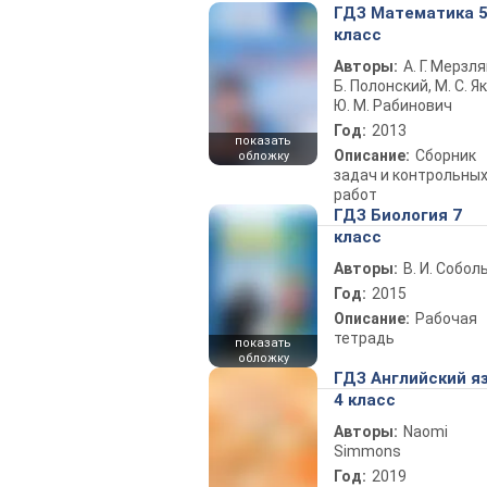
ГДЗ Математика 
класс
Авторы:
А. Г. Мерзля
Б. Полонский, М. С. Як
Ю. М. Рабинович
Год:
2013
показать
Описание:
Сборник
обложку
задач и контрольны
работ
ГДЗ Биология 7
класс
Авторы:
В. И. Собол
Год:
2015
Описание:
Рабочая
тетрадь
показать
обложку
ГДЗ Английский я
4 класс
Авторы:
Naomi
Simmons
Год:
2019