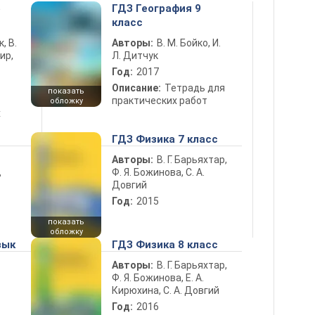
5
ГДЗ География 9
класс
к, В.
Авторы:
В. М. Бойко, И.
ир,
Л. Дитчук
Год:
2017
Описание:
Тетрадь для
показать
практических работ
обложку
х
ГДЗ Физика 7 класс
Авторы:
В. Г. Барьяхтар,
Ф. Я. Божинова, С. А.
ь
Довгий
Год:
2015
показать
обложку
зык
ГДЗ Физика 8 класс
Авторы:
В. Г. Барьяхтар,
Ф. Я. Божинова, Е. А.
Кирюхина, С. А. Довгий
Год:
2016