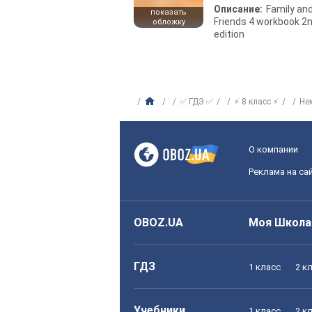
Описание:
Family an
показать
Friends 4 workbook 2
обложку
edition
✅ ГДЗ ✅
⚡ 8 класс ⚡
Не
О компании
Реклама на са
OBOZ.UA
Моя Школа
ГДЗ
1 класс
2 к
Учебники
1 класс
2 к