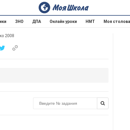
ики
ЗНО
ДПА
Онлайн уроки
НМТ
Моя столов
ко 2008