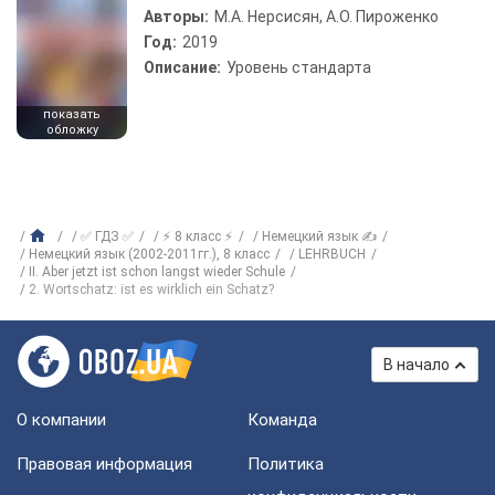
Авторы:
М.А. Нерсисян, А.О. Пироженко
Год:
2019
Описание:
Уровень стандарта
показать
обложку
✅ ГДЗ ✅
⚡ 8 класс ⚡
Немецкий язык ✍
Немецкий язык (2002-2011гг.), 8 класс
LEHRBUCH
II. Aber jetzt ist schon langst wieder Schule
2. Wortschatz: ist es wirklich ein Schatz?
В начало
О компании
Команда
Правовая информация
Политика