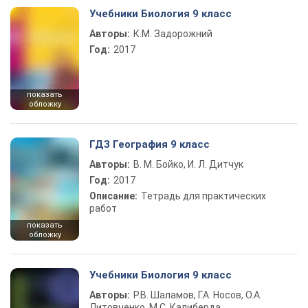
Учебники Биология 9 класс
Авторы:
К.М. Задорожний
Год:
2017
показать
обложку
ГДЗ География 9 класс
Авторы:
В. М. Бойко, И. Л. Дитчук
Год:
2017
Описание:
Тетрадь для практических
работ
показать
обложку
Учебники Биология 9 класс
Авторы:
Р.В. Шаламов, Г.А. Носов, О.А.
Литовченко, М.С. Калиберда