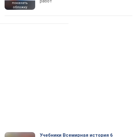
работ
показать
обложку
Учебники Всемирная история 6