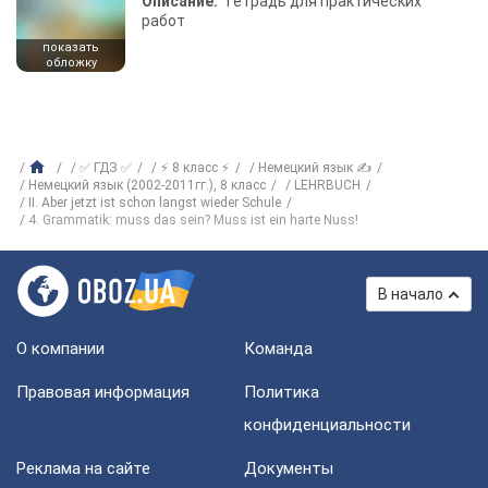
Описание:
Тетрадь для практических
работ
показать
обложку
✅ ГДЗ ✅
⚡ 8 класс ⚡
Немецкий язык ✍
Немецкий язык (2002-2011гг.), 8 класс
LEHRBUCH
II. Aber jetzt ist schon langst wieder Schule
4. Grammatik: muss das sein? Muss ist ein harte Nuss!
В начало
О компании
Команда
Правовая информация
Политика
конфиденциальности
Реклама на сайте
Документы