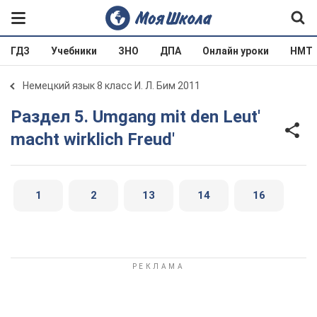
ГДЗ
Учебники
ЗНО
ДПА
Онлайн уроки
НМТ
Немецкий язык 8 класс И. Л. Бим 2011
Раздел 5. Umgang mit den Leut'
macht wirklich Freud'
1
2
13
14
16