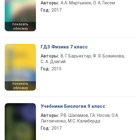
Авторы:
А.А. Мартынюк, О. А. Гисем
Год:
2017
показать
обложку
ГДЗ Физика 7 класс
Авторы:
В. Г. Барьяхтар, Ф. Я. Божинова,
С. А. Довгий
Год:
2015
показать
обложку
Учебники Биология 9 класс
Авторы:
Р.В. Шаламов, Г.А. Носов, О.А.
Литовченко, М.С. Калиберда
Год:
2017