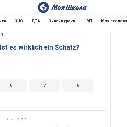
ики
ЗНО
ДПА
Онлайн уроки
НМТ
Моя столов
11
ist es wirklich ein Schatz?
6
7
8