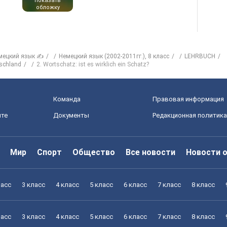
показать
обложку
мецкий язык ✍
Немецкий язык (2002-2011гг.), 8 класс
LEHRBUCH
tschland
2. Wortschatz: ist es wirklich ein Schatz?
Команда
Правовая информация
йте
Документы
Редакционная политика
Мир
Спорт
Общество
Все новости
Новости 
ласс
3 класс
4 класс
5 класс
6 класс
7 класс
8 класс
ласс
3 класс
4 класс
5 класс
6 класс
7 класс
8 класс