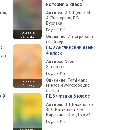
история 6 класс
нюк,
Авторы:
И. Я. Щупак, И.
А. Пискарева, Е.В.
Бурлака
Год:
2019
показать
Описание:
Интегрирова
обложку
нный курс
сс
ГДЗ Английский язык
4 класс
тар,
Авторы:
Naomi
Simmons
Год:
2019
Описание:
Family and
показать
Friends 4 workbook 2nd
обложку
edition
я 9
ГДЗ Физика 8 класс
Авторы:
В. Г. Барьяхтар,
Ф. Я. Божинова, Е. А.
Кирюхина, С. А. Довгий
Год:
2016