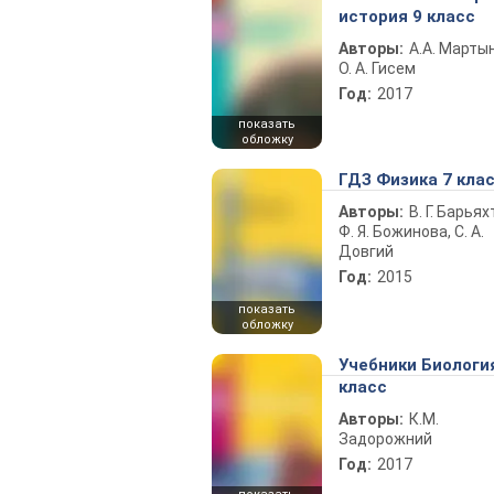
история 9 класс
Авторы:
А.А. Марты
О. А. Гисем
Год:
2017
показать
обложку
ГДЗ Физика 7 кла
Авторы:
В. Г. Барьях
Ф. Я. Божинова, С. А.
Довгий
Год:
2015
показать
обложку
Учебники Биологи
класс
Авторы:
К.М.
Задорожний
Год:
2017