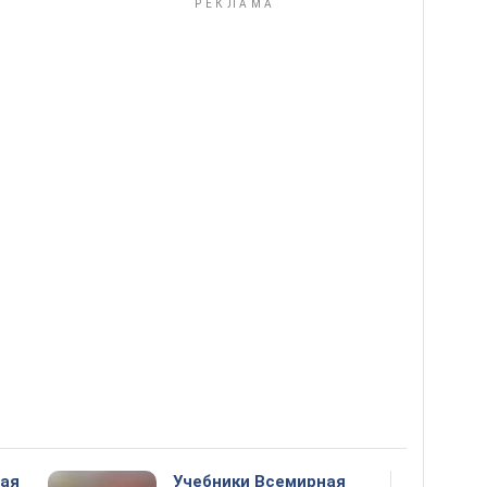
ная
Учебники Всемирная