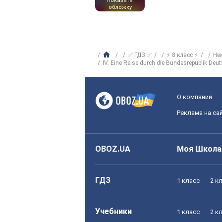
показать
обложку
✅ ГДЗ ✅
⚡ 8 класс ⚡
Не
IV. Eine Reise durch die Bundesrepublik Deu
О компании
Реклама на са
OBOZ.UA
Моя Школа
ГДЗ
1 класс
2 к
Учебники
1 класс
2 к