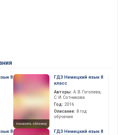
ания
зык 8
ГДЗ Немецкий язык 8
класс
Авторы:
А. В. Гоголева,
С. И. Сотникова
Год:
2016
Описание:
8 год
обучения
показать обложку
зык 8
ГДЗ Немецкий язык 8