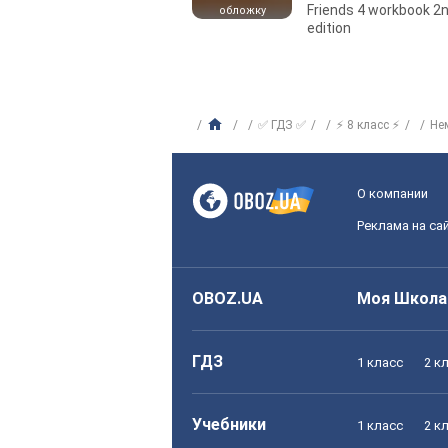
Friends 4 workbook 2
обложку
edition
✅ ГДЗ ✅
⚡ 8 класс ⚡
Не
О компании
Реклама на са
OBOZ.UA
Моя Школа
ГДЗ
1 класс
2 к
Учебники
1 класс
2 к