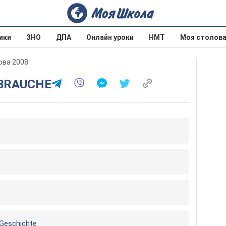
ики
ЗНО
ДПА
Онлайн уроки
НМТ
Моя столов
ова 2008
D BRAUCHE
 Geschichte