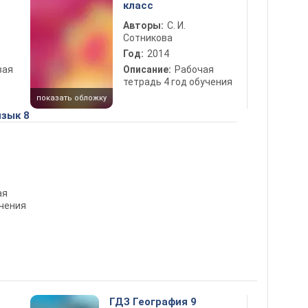
класс
Авторы:
С. И.
Сотникова
Год:
2014
вая
Описание:
Рабочая
тетрадь 4 год обучения
показать обложку
зык 8
ая
 обучения
5
ГДЗ География 9