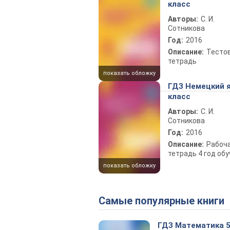
класс
Авторы:
С. И.
Сотникова
Год:
2016
Описание:
Тесто
тетрадь
показать обложку
ГДЗ Немецкий я
класс
Авторы:
С. И.
Сотникова
Год:
2016
Описание:
Рабоч
тетрадь 4 год
показать обложку
Самые популярные книги
ГДЗ Математика 