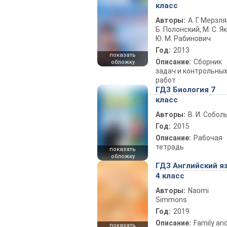
класс
Авторы:
А. Г. Мерзля
Б. Полонский, М. С. Як
Ю. М. Рабинович
Год:
2013
показать
Описание:
Сборник
обложку
задач и контрольны
работ
ГДЗ Биология 7
класс
Авторы:
В. И. Собол
Год:
2015
Описание:
Рабочая
тетрадь
показать
обложку
ГДЗ Английский я
4 класс
Авторы:
Naomi
Simmons
Год:
2019
Описание:
Family an
показать