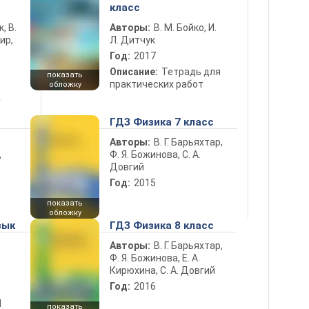
класс
к, В.
Авторы:
В. М. Бойко, И.
ир,
Л. Дитчук
Год:
2017
Описание:
Тетрадь для
показать
практических работ
обложку
х
ГДЗ Физика 7 класс
Авторы:
В. Г. Барьяхтар,
Ф. Я. Божинова, С. А.
ь
Довгий
Год:
2015
показать
обложку
зык
ГДЗ Физика 8 класс
Авторы:
В. Г. Барьяхтар,
Ф. Я. Божинова, Е. А.
Кирюхина, С. А. Довгий
Год:
2016
d
показать