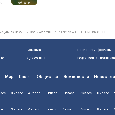
nd
обложку
мецкий язык ✍
Сотникова 2008
Lektion 4. FESTE UND BRAUCHE
Команда
Правовая информация
йте
Документы
Редакционная политика
Мир
Спорт
Общество
Все новости
Новости 
ласс
3 класс
4 класс
5 класс
6 класс
7 класс
8 класс
ласс
3 класс
4 класс
5 класс
6 класс
7 класс
8 класс