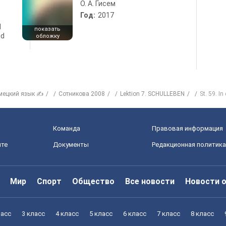
О. А. Гисем
Год:
2017
d
показать
nd
обложку
мецкий язык ✍
Сотникова 2008
Lektion 7. SCHULLEBEN
St. 59. In
Команда
Правовая информация
йте
Документы
Редакционная политика
Мир
Спорт
Общество
Все новости
Новости 
ласс
3 класс
4 класс
5 класс
6 класс
7 класс
8 класс