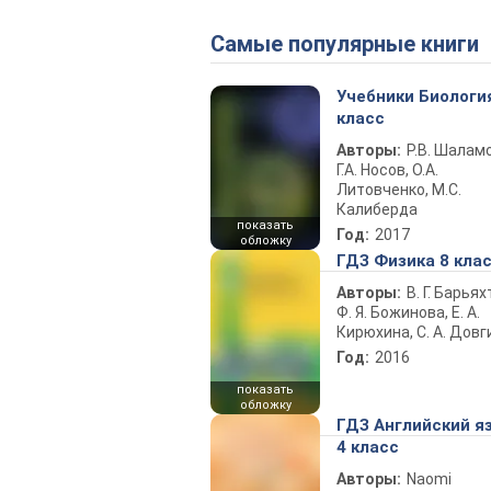
Самые популярные книги
Учебники Биологи
класс
Авторы:
Р.В. Шаламо
Г.А. Носов, О.А.
Литовченко, М.С.
Калиберда
показать
Год:
2017
обложку
ГДЗ Физика 8 кла
Авторы:
В. Г. Барьях
Ф. Я. Божинова, Е. А.
Кирюхина, С. А. Довг
Год:
2016
показать
обложку
ГДЗ Английский я
4 класс
Авторы:
Naomi