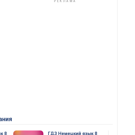
ания
к 8
ГДЗ Немецкий язык 8