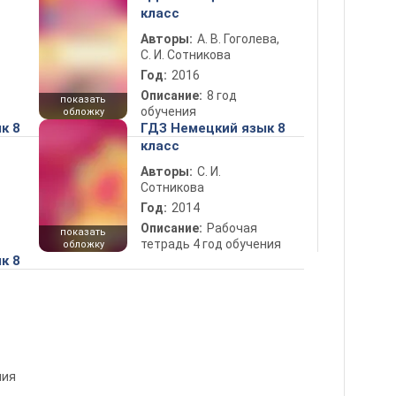
класс
Авторы:
А. В. Гоголева,
С. И. Сотникова
Год:
2016
Описание:
8 год
показать
обучения
обложку
к 8
ГДЗ Немецкий язык 8
класс
Авторы:
С. И.
Сотникова
Год:
2014
Описание:
Рабочая
показать
тетрадь 4 год обучения
обложку
к 8
ения