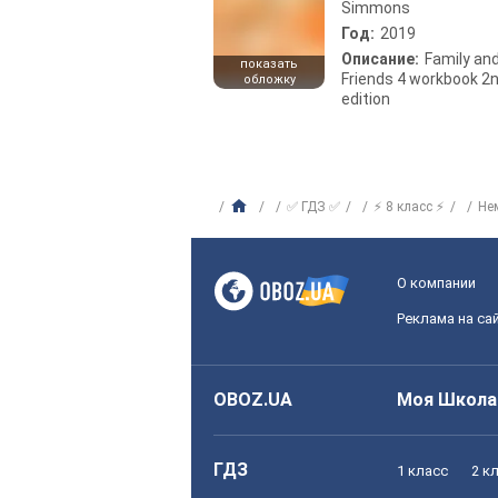
Simmons
Год:
2019
Описание:
Family an
показать
Friends 4 workbook 2
обложку
edition
✅ ГДЗ ✅
⚡ 8 класс ⚡
Не
О компании
Реклама на са
OBOZ.UA
Моя Школа
ГДЗ
1 класс
2 к