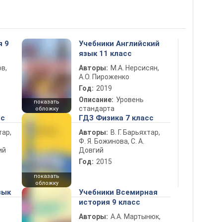
я 9
Учебники Английский
язык 11 класс
в,
Авторы:
М.А. Нерсисян,
А.О. Пироженко
Год:
2019
Описание:
Уровень
показать
стандарта
обложку
сс
ГДЗ Физика 7 класс
тар,
Авторы:
В. Г. Барьяхтар,
Ф. Я. Божинова, С. А.
ий
Довгий
Год:
2015
показать
обложку
зык
Учебники Всемирная
история 9 класс
Авторы:
А.А. Мартынюк,