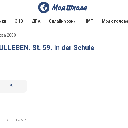
ики
ЗНО
ДПА
Онлайн уроки
НМТ
Моя столов
ова 2008
ULLEBEN. St. 59. In der Schule
5