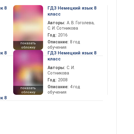
к 8
ГДЗ Немецкий язык 8
класс
Авторы:
А. В. Гоголева,
С. И. Сотникова
Год:
2016
Описание:
8 год
показать
обучения
обложку
к 8
ГДЗ Немецкий язык 8
класс
Авторы:
С. И.
Сотникова
Год:
2008
Описание:
4 год
показать
обучения
обложку
к 8