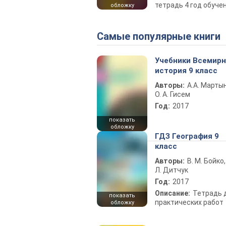
тетрадь 4 год обуч
обложку
Самые популярные книги
Учебники Всемир
история 9 класс
Авторы:
А.А. Марты
О. А. Гисем
Год:
2017
показать
обложку
ГДЗ География 9
класс
Авторы:
В. М. Бойко,
Л. Дитчук
Год:
2017
Описание:
Тетрадь 
показать
практических работ
обложку