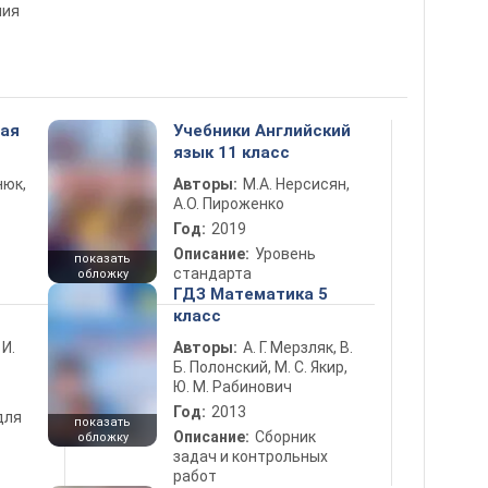
ения
ная
Учебники Английский
язык 11 класс
нюк,
Авторы:
М.А. Нерсисян,
А.О. Пироженко
Год:
2019
Описание:
Уровень
показать
стандарта
обложку
ГДЗ Математика 5
класс
 И.
Авторы:
А. Г. Мерзляк, В.
Б. Полонский, М. С. Якир,
Ю. М. Рабинович
Год:
2013
для
показать
Описание:
Сборник
обложку
задач и контрольных
работ