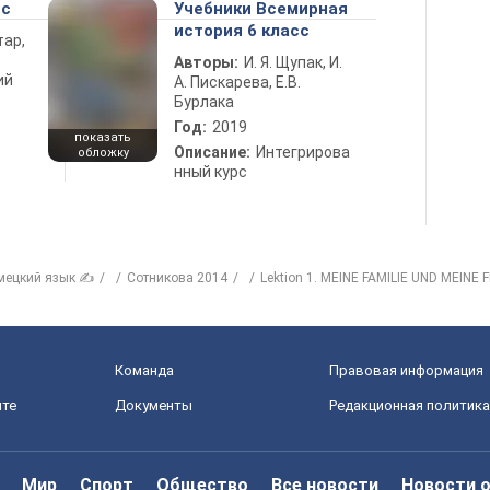
сс
Учебники Всемирная
история 6 класс
тар,
Авторы:
И. Я. Щупак, И.
ий
А. Пискарева, Е.В.
Бурлака
Год:
2019
показать
Описание:
Интегрирова
обложку
нный курс
мецкий язык ✍
Сотникова 2014
Lektion 1. MEINE FAMILIE UND MEINE
Команда
Правовая информация
йте
Документы
Редакционная политика
Мир
Спорт
Общество
Все новости
Новости 