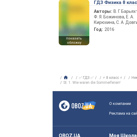
ГДЗ Физика 8 кла
Авторы:
В. Г. Барьях
Ф. Я. Божинова, Е. А.
Кирюхина, С. А. Довг
Год:
2016
показать
обложку
✅ ГДЗ ✅
⚡ 8 класс ⚡
Не
St. 1. Wie waren die Sommerferien!
О компании
Реклама на са
OBOZ.UA
Моя Школа