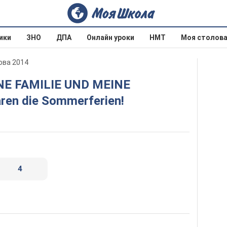
ики
ЗНО
ДПА
Онлайн уроки
НМТ
Моя столов
ова 2014
aren die Sommerferien!
4