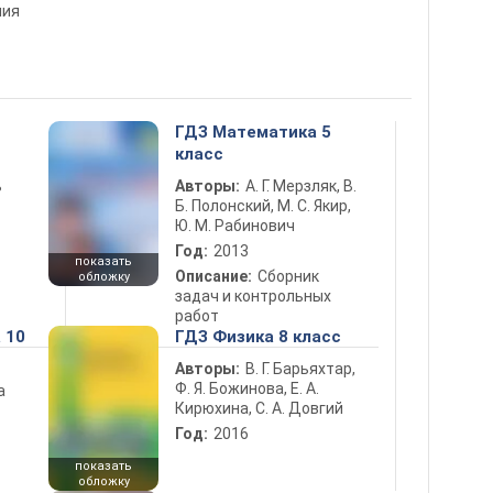
ения
ГДЗ Математика 5
класс
ь
Авторы:
А. Г. Мерзляк, В.
Б. Полонский, М. С. Якир,
Ю. М. Рабинович
Год:
2013
показать
Описание:
Сборник
обложку
задач и контрольных
работ
 10
ГДЗ Физика 8 класс
Авторы:
В. Г. Барьяхтар,
Ф. Я. Божинова, Е. А.
а
Кирюхина, С. А. Довгий
Год:
2016
показать
обложку