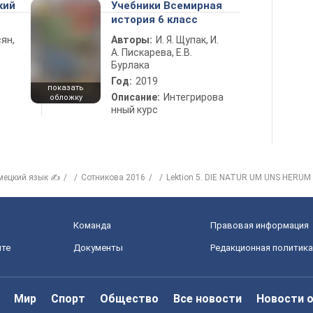
кий
Учебники Всемирная
история 6 класс
ян,
Авторы:
И. Я. Щупак, И.
А. Пискарева, Е.В.
Бурлака
Год:
2019
показать
Описание:
Интегрирова
обложку
нный курс
мецкий язык ✍
Сотникова 2016
Lektion 5. DIE NATUR UM UNS HERUM
Команда
Правовая информация
йте
Документы
Редакционная политика
Мир
Спорт
Общество
Все новости
Новости 