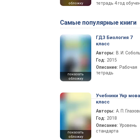
тетрадь 4 год обуч
обложку
Самые популярные книги
ГДЗ Биология 7
класс
Авторы:
В. И. Собол
Год:
2015
Описание:
Рабочая
тетрадь
показать
обложку
Учебники Укр мова
класс
Авторы:
А. П. Глазов
Год:
2018
Описание:
Уровень
стандарта
показать
обложку