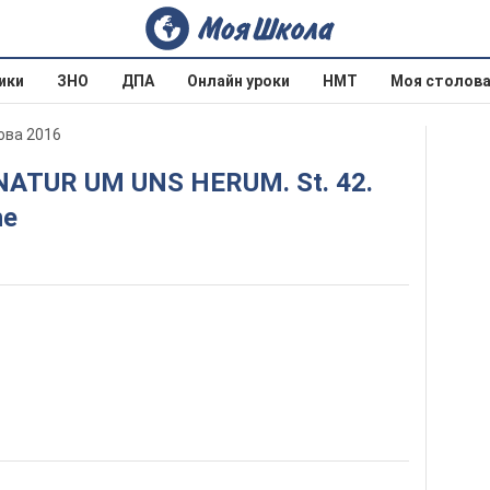
ики
ЗНО
ДПА
Онлайн уроки
НМТ
Моя столов
ова 2016
he