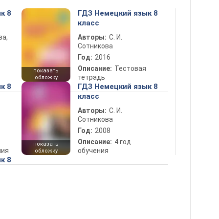
к 8
ГДЗ Немецкий язык 8
класс
ва,
Авторы:
С. И.
Сотникова
Год:
2016
Описание:
Тестовая
показать
тетрадь
обложку
к 8
ГДЗ Немецкий язык 8
класс
Авторы:
С. И.
Сотникова
Год:
2008
Описание:
4 год
показать
ния
обучения
обложку
к 8