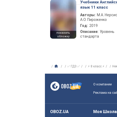
Учебники Английс
язык 11 класс
Авторы:
М.А. Нерсис
А.О. Пироженко
Год:
2019
Описание:
Уровень
показать
стандарта
обложку
✅ ГДЗ ✅
⚡ 8 класс ⚡
Не
О компании
Реклама на са
OBOZ.UA
Моя Школа