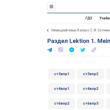
ГДЗ
Учебн
Немецкий язык 8 класс С. И. Сотник
Раздел Lektion 1. Mei
ст3впр1
ст3впр2
ст4впр1
ст4впр2
ст6впр2
ст6впр3