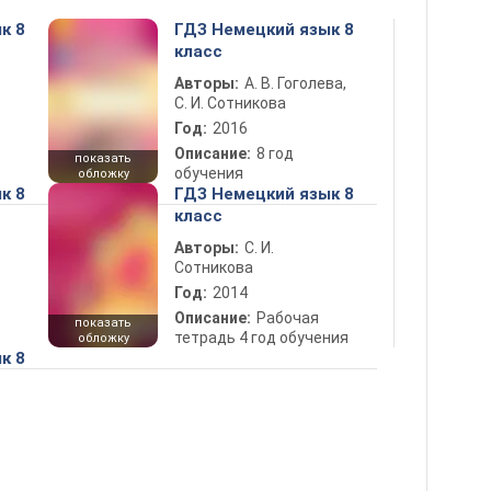
к 8
ГДЗ Немецкий язык 8
класс
Авторы:
А. В. Гоголева,
С. И. Сотникова
Год:
2016
Описание:
8 год
показать
обучения
обложку
к 8
ГДЗ Немецкий язык 8
класс
Авторы:
С. И.
Сотникова
Год:
2014
Описание:
Рабочая
показать
тетрадь 4 год обучения
обложку
к 8