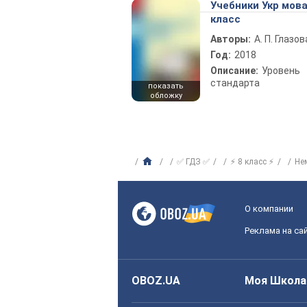
Учебники Укр мова
класс
Авторы:
А. П. Глазов
Год:
2018
Описание:
Уровень
стандарта
показать
обложку
✅ ГДЗ ✅
⚡ 8 класс ⚡
Не
О компании
Реклама на са
OBOZ.UA
Моя Школа