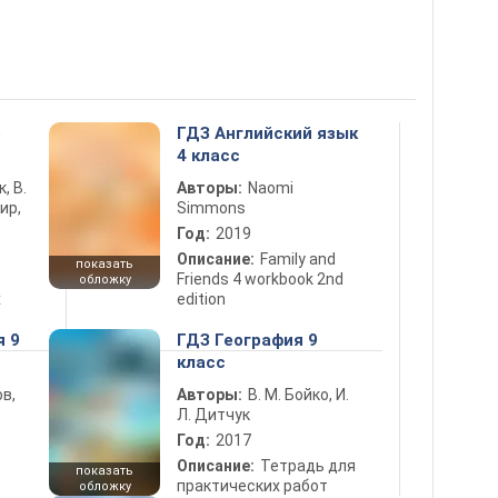
5
ГДЗ Английский язык
4 класс
к, В.
Авторы:
Naomi
ир,
Simmons
Год:
2019
Описание:
Family and
показать
Friends 4 workbook 2nd
обложку
х
edition
я 9
ГДЗ География 9
класс
в,
Авторы:
В. М. Бойко, И.
Л. Дитчук
Год:
2017
Описание:
Тетрадь для
показать
практических работ
обложку