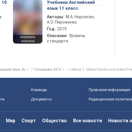
 10
Учебники Английский
язык 11 класс
а
Авторы:
М.А. Нерсисян,
А.О. Пироженко
Год:
2019
Описание:
Уровень
показать
стандарта
обложку
мецкий язык ✍
Сотникова 2016
Lektion 1. Meine Familie und meine Fr
Команда
Правовая информация
йте
Документы
Редакционная политика
Мир
Спорт
Общество
Все новости
Новости 