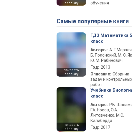
обучения
обложку
Самые популярные книги
ГДЗ Математика 
класс
Авторы:
А. Г. Мерзля
Б. Полонский, М. С. Як
Ю. М. Рабинович
Год:
2013
показать
Описание:
Сборник
обложку
задач и контрольны
работ
Учебники Биологи
класс
Авторы:
Р.В. Шаламо
Г.А. Носов, О.А.
Литовченко, М.С.
Калиберда
показать
Год:
2017
обложку