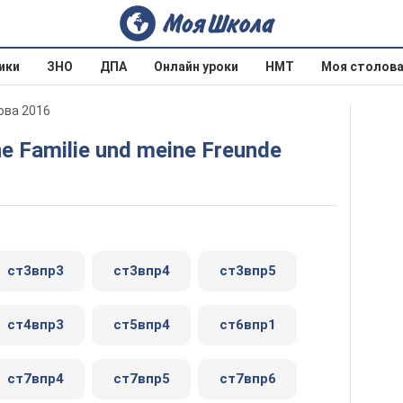
ики
ЗНО
ДПА
Онлайн уроки
НМТ
Моя столов
ова 2016
ne Familie und meine Freunde
ст3впр3
ст3впр4
ст3впр5
ст4впр3
ст5впр4
ст6впр1
ст7впр4
ст7впр5
ст7впр6