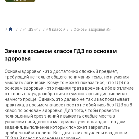
✅ ГДЗ ✅
⚡ 8 класс ⚡
Основы здоровья ✍
Зачем в восьмом классе ГДЗ по основам
здоровья
Основы здоровья - это достаточно сложный предмет,
требующий не только общего понимания темы, но и умения
мыслить логически. Кому-то может показаться, что ГДЗ по
основам здоровья - это лишняя трата времени, ибо в отличие
от точных наук, разобраться в гуманитарных дисциплинах
намного проще. Однако, это далеко не так и как показывает
практика, в восьмом классе просто не обойтись без ГДЗ за 8
класс по основам здоровья. Для того, чтобы провести
полноценный срез знаний и выявить слабые места в
усвоении пройденного материала, учитель задает на дом
задания, выполнение которых поможет закрепить
пройденный материал. Вот для таких случаев и создавали
ГДЗ за 8 класс по основам здоровья.