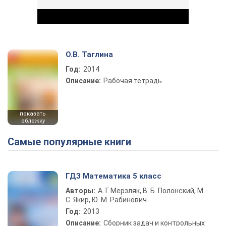
О.В. Таглина
Год:
2014
Play Video
Описание:
Рабочая тетрадь
показать
обложку
Самые популярные книги
ГДЗ Математика 5 класс
Авторы:
А. Г. Мерзляк, В. Б. Полонский, М.
С. Якир, Ю. М. Рабинович
Год:
2013
Описание:
Сборник задач и контрольных