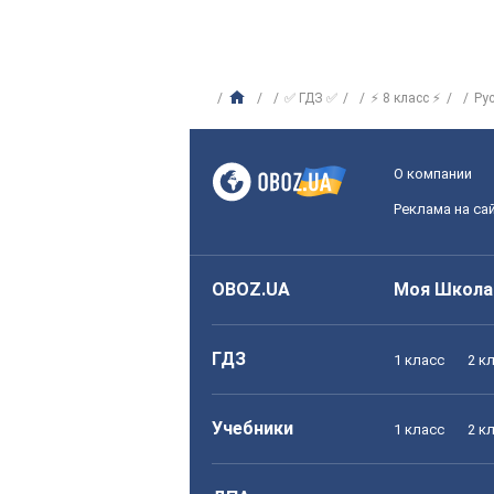
✅ ГДЗ ✅
⚡ 8 класс ⚡
Ру
О компании
Реклама на са
OBOZ.UA
Моя Школа
ГДЗ
1 класс
2 к
Учебники
1 класс
2 к