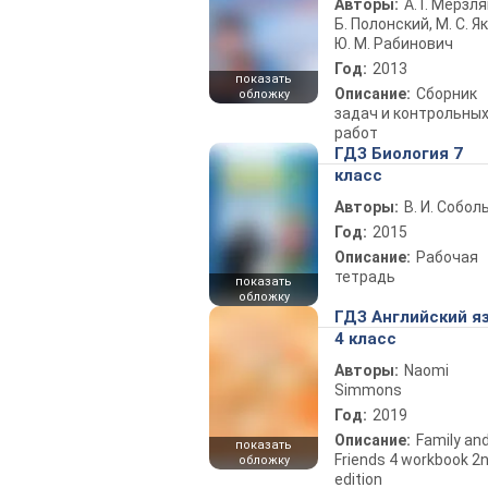
Авторы:
А. Г. Мерзля
Б. Полонский, М. С. Як
Ю. М. Рабинович
Год:
2013
показать
Описание:
Сборник
обложку
задач и контрольны
работ
ГДЗ Биология 7
класс
Авторы:
В. И. Собол
Год:
2015
Описание:
Рабочая
тетрадь
показать
обложку
ГДЗ Английский я
4 класс
Авторы:
Naomi
Simmons
Год:
2019
Описание:
Family an
показать
Friends 4 workbook 2
обложку
edition