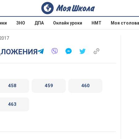
ики
ЗНО
ДПА
Онлайн уроки
НМТ
Моя столов
 2017
ЕДЛОЖЕНИЯ
458
459
460
463