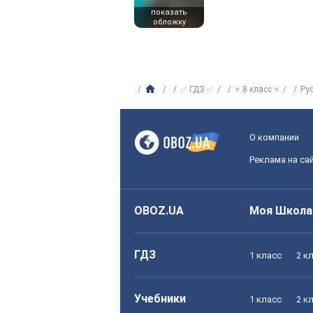
показать
обложку
✅ ГДЗ ✅
⚡ 8 класс ⚡
Ру
О компании
Реклама на са
OBOZ.UA
Моя Школа
ГДЗ
1 класс
2 к
Учебники
1 класс
2 к