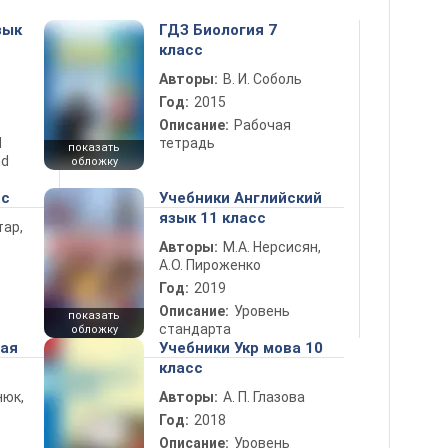
зык
ГДЗ Биология 7
класс
Авторы:
В. И. Соболь
Год:
2015
Описание:
Рабочая
d
тетрадь
показать
nd
обложку
сс
Учебники Английский
язык 11 класс
тар,
Авторы:
М.А. Нерсисян,
А.О. Пироженко
Год:
2019
Описание:
Уровень
показать
стандарта
обложку
ная
Учебники Укр мова 10
класс
нюк,
Авторы:
А. П. Глазова
Год:
2018
Описание:
Уровень