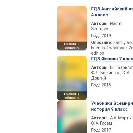
ГДЗ Английский я
4 класс
Авторы:
Naomi
Simmons
Год:
2019
Описание:
Family an
показать
Friends 4 workbook 2
обложку
edition
ГДЗ Физика 7 кла
Авторы:
В. Г. Барьях
Ф. Я. Божинова, С. А.
Довгий
Год:
2015
показать
обложку
Учебники Всемир
история 9 класс
Авторы:
А.А. Марты
О. А. Гисем
Год:
2017