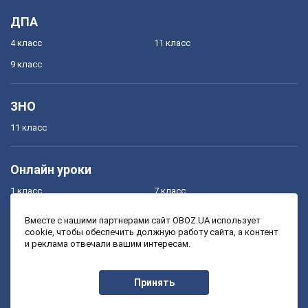
ДПА
4 класс
11 класс
9 класс
ЗНО
11 класс
Онлайн уроки
1 класс
7 класс
2 класс
8 класс
Вместе с нашими партнерами сайт OBOZ.UA использует
cookie, чтобы обеспечить должную работу сайта, а контент
3 класс
9 класс
и реклама отвечали вашим интересам.
4 класс
10 класс
5 класс
11 класс
Принять
6 класс