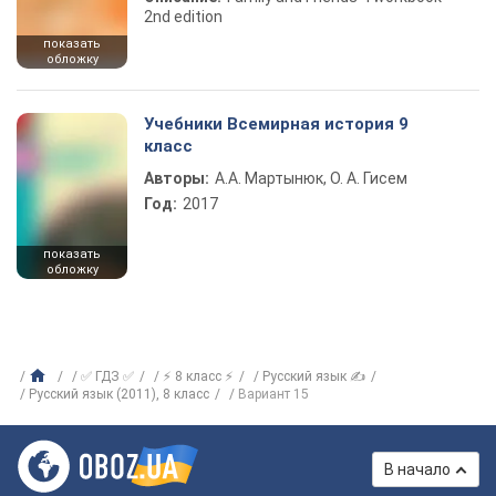
2nd edition
показать
обложку
Учебники Всемирная история 9
класс
Авторы:
А.А. Мартынюк, О. А. Гисем
Год:
2017
показать
обложку
✅ ГДЗ ✅
⚡ 8 класс ⚡
Русский язык ✍
Русский язык (2011), 8 класс
Вариант 15
В начало