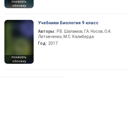
показать
обложку
Учебники Биология 9 класс
Авторы:
Р.В. Шаламов, Г.А. Носов, О.А.
Литовченко, М.С. Калиберда
Год:
2017
показать
обложку