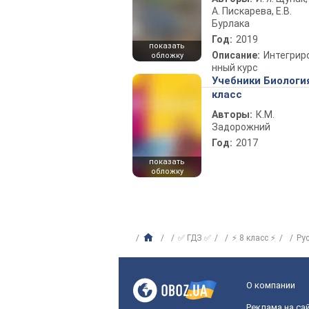
А. Пискарева, Е.В.
Бурлака
Год:
2019
показать
Описание:
Интегрир
обложку
нный курс
Учебники Биологи
класс
Авторы:
К.М.
Задорожний
Год:
2017
показать
обложку
✅ ГДЗ ✅
⚡ 8 класс ⚡
Ру
О компании
Реклама на са