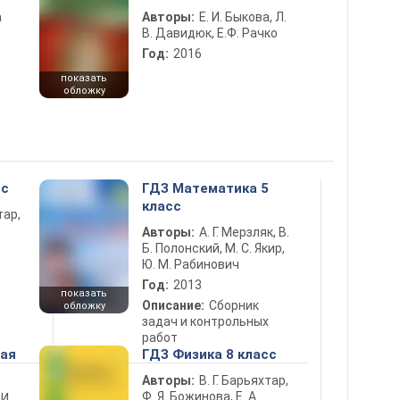
а
Авторы:
Е. И. Быкова, Л.
В. Давидюк, Е.Ф. Рачко
Год:
2016
показать
обложку
сс
ГДЗ Математика 5
класс
тар,
Авторы:
А. Г. Мерзляк, В.
Б. Полонский, М. С. Якир,
Ю. М. Рабинович
Год:
2013
показать
Описание:
Сборник
обложку
задач и контрольных
работ
ная
ГДЗ Физика 8 класс
Авторы:
В. Г. Барьяхтар,
Ф. Я. Божинова, Е. А.
 И.