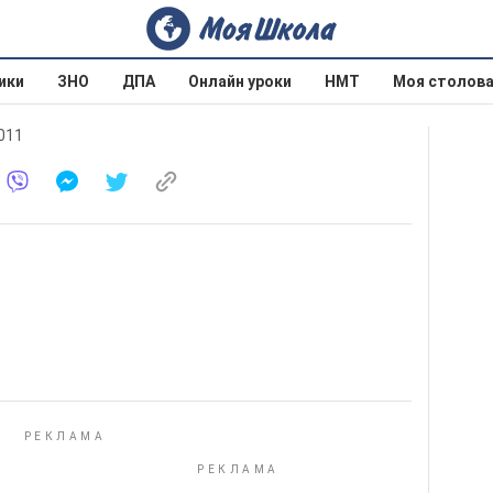
ики
ЗНО
ДПА
Онлайн уроки
НМТ
Моя столов
2011