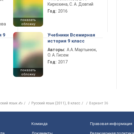
Кирюхина, С. А. Довгий
Год:
2016
показать
ова
обложку
я 9
Учебники Всемирная
история 9 класс
Авторы:
А.А. Мартынюк,
О. А. Гисем
Год:
2017
показать
обложку
сский язык ✍
Русский язык (2011), 8 класс
Вариант 36
Команда
Правовая информация
йте
Документы
Редакционная политика