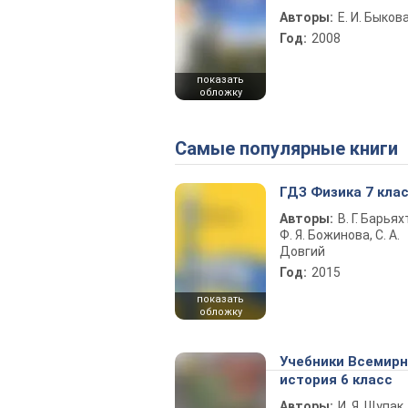
Авторы:
Е. И. Быков
Год:
2008
показать
обложку
Самые популярные книги
ГДЗ Физика 7 кла
Авторы:
В. Г. Барьях
Ф. Я. Божинова, С. А.
Довгий
Год:
2015
показать
обложку
Учебники Всемир
история 6 класс
Авторы:
И. Я. Щупак,