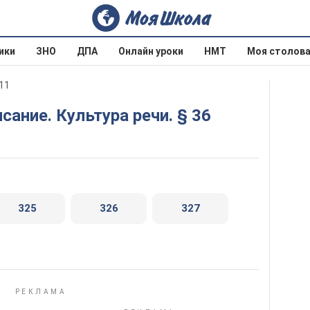
ики
ЗНО
ДПА
Онлайн уроки
НМТ
Моя столов
011
сание. Культура речи. § 36
325
326
327