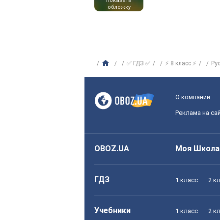
показать
обложку
✅ ГДЗ ✅
⚡ 8 класс ⚡
Ру
О компании
Реклама на са
OBOZ.UA
Моя Школа
ГДЗ
1 класс
2 к
Учебники
1 класс
2 к