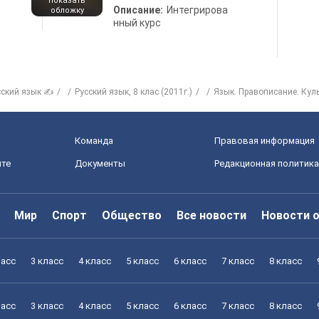
показать
Описание:
Интегрирова
обложку
нный курс
сский язык ✍
Русский язык, 8 клас (2011г.)
Язык. Правописание. Куль
Команда
Правовая информация
йте
Документы
Редакционная политика
Мир
Спорт
Общество
Все новости
Новости 
ласс
3 класс
4 класс
5 класс
6 класс
7 класс
8 класс
ласс
3 класс
4 класс
5 класс
6 класс
7 класс
8 класс