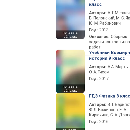
класс
Авторы:
А. Г. Мерзля
Б. Полонский, М. С. Як
Ю. М. Рабинович
Год:
2013
показать
Описание:
Сборник
обложку
задач и контрольны
работ
Учебники Всемир
история 9 класс
Авторы:
А.А. Марты
О. А. Гисем
Год:
2017
показать
обложку
ГДЗ Физика 8 кла
Авторы:
В. Г. Барьях
Ф. Я. Божинова, Е. А.
Кирюхина, С. А. Довг
Год:
2016