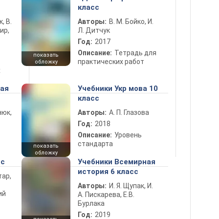
класс
к, В.
Авторы:
В. М. Бойко, И.
ир,
Л. Дитчук
Год:
2017
Описание:
Тетрадь для
показать
практических работ
обложку
х
ная
Учебники Укр мова 10
класс
нюк,
Авторы:
А. П. Глазова
Год:
2018
Описание:
Уровень
стандарта
показать
обложку
сс
Учебники Всемирная
история 6 класс
тар,
Авторы:
И. Я. Щупак, И.
ий
А. Пискарева, Е.В.
Бурлака
Год:
2019