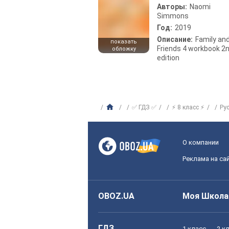
Авторы:
Naomi
Simmons
Год:
2019
Описание:
Family an
показать
Friends 4 workbook 2
обложку
edition
✅ ГДЗ ✅
⚡ 8 класс ⚡
Ру
О компании
Реклама на са
OBOZ.UA
Моя Школа
ГДЗ
1 класс
2 к