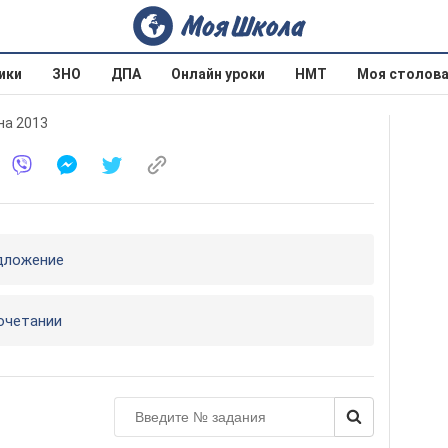
ики
ЗНО
ДПА
Онлайн уроки
НМТ
Моя столов
на 2013
едложение
сочетании