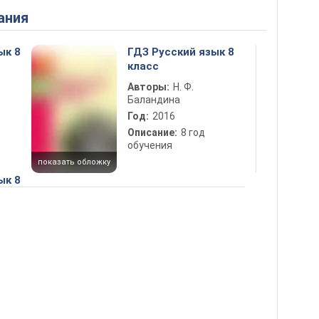
ания
ык 8
ГДЗ Русский язык 8
класс
Авторы:
Н. Ф.
Баландина
Год:
2016
Описание:
8 год
обучения
показать обложку
ык 8