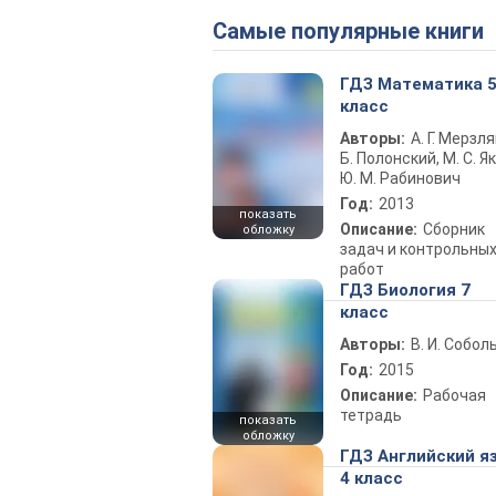
Самые популярные книги
ГДЗ Математика 
класс
Авторы:
А. Г. Мерзля
Б. Полонский, М. С. Як
Ю. М. Рабинович
Год:
2013
показать
Описание:
Сборник
обложку
задач и контрольны
работ
ГДЗ Биология 7
класс
Авторы:
В. И. Собол
Год:
2015
Описание:
Рабочая
тетрадь
показать
обложку
ГДЗ Английский я
4 класс