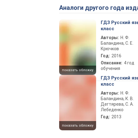
Аналоги другого года изд
ГДЗ Русский яз
класс
Авторы:
Н. Ф.
Баландина, С. Е.
Крючков
Год:
2016
Описание:
4 год
обучения
показать обложку
ГДЗ Русский яз
класс
Авторы:
Н. Ф.
Баландина, К. В.
Дегтярева, С. А.
Лебеденко
Год:
2013
показать обложку