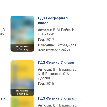
5
ГДЗ География 9
класс
к, В.
Авторы:
В. М. Бойко, И.
ир,
Л. Дитчук
Год:
2017
Описание:
Тетрадь для
показать
практических работ
обложку
х
ГДЗ Физика 7 класс
Авторы:
В. Г. Барьяхтар,
Ф. Я. Божинова, С. А.
ь
Довгий
Год:
2015
показать
обложку
зык
ГДЗ Физика 8 класс
Авторы:
В. Г. Барьяхтар,