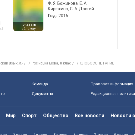
Ф. Я. Божинова, Е. А.
Кирюхина, С. А. Довгий
Год:
2016
d
показать
nd
обложку
сский язык ✍
Російська мова, 8 клас
СЛОВОСОЧЕТАНИЕ
Команда
Правовая информация
йте
Документы
Редакционная политика
Мир
Спорт
Общество
Все новости
Новости 
ласс
3 класс
4 класс
5 класс
6 класс
7 класс
8 класс