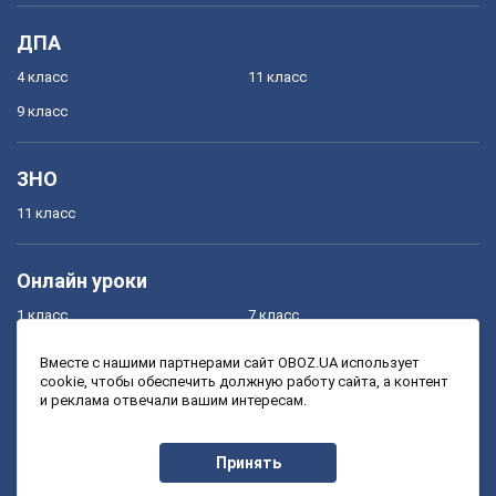
ДПА
4 класс
11 класс
9 класс
ЗНО
11 класс
Онлайн уроки
1 класс
7 класс
2 класс
8 класс
Вместе с нашими партнерами сайт OBOZ.UA использует
cookie, чтобы обеспечить должную работу сайта, а контент
3 класс
9 класс
и реклама отвечали вашим интересам.
4 класс
10 класс
5 класс
11 класс
Принять
6 класс