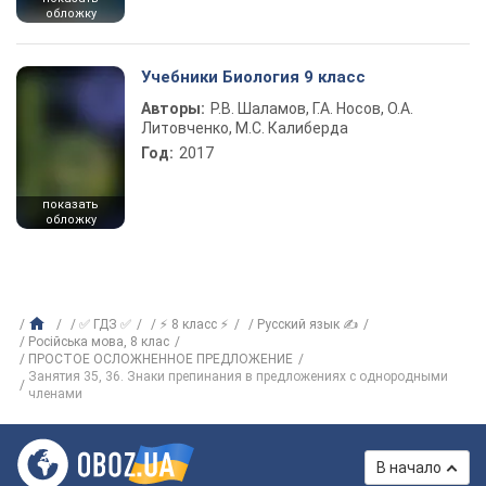
обложку
Учебники Биология 9 класс
Авторы:
Р.В. Шаламов, Г.А. Носов, О.А.
Литовченко, М.С. Калиберда
Год:
2017
показать
обложку
✅ ГДЗ ✅
⚡ 8 класс ⚡
Русский язык ✍
Російська мова, 8 клас
ПРОСТОЕ ОСЛОЖНЕННОЕ ПРЕДЛОЖЕНИЕ
Занятия 35, 36. Знаки препинания в предложениях с однородными
членами
В начало