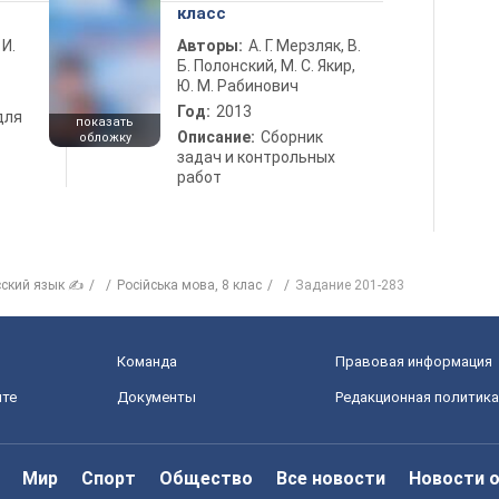
класс
 И.
Авторы:
А. Г. Мерзляк, В.
Б. Полонский, М. С. Якир,
Ю. М. Рабинович
Год:
2013
для
показать
Описание:
Сборник
обложку
задач и контрольных
работ
сский язык ✍
Російська мова, 8 клас
Задание 201-283
Команда
Правовая информация
йте
Документы
Редакционная политика
Мир
Спорт
Общество
Все новости
Новости 