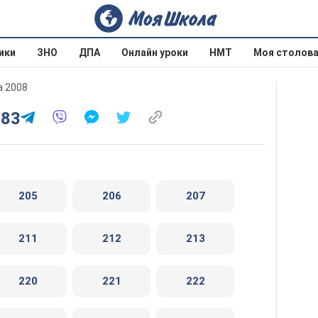
ики
ЗНО
ДПА
Онлайн уроки
НМТ
Моя столов
а 2008
283
205
206
207
211
212
213
220
221
222