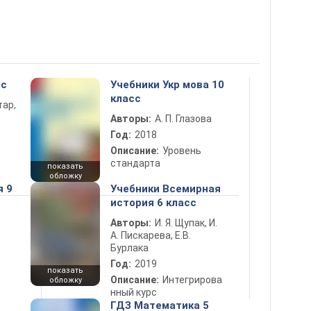
сс
Учебники Укр мова 10
класс
тар,
Авторы:
А. П. Глазова
Год:
2018
Описание:
Уровень
стандарта
показать
обложку
я 9
Учебники Всемирная
история 6 класс
Авторы:
И. Я. Щупак, И.
А. Пискарева, Е.В.
Бурлака
Год:
2019
показать
Описание:
Интегрирова
обложку
нный курс
ГДЗ Математика 5