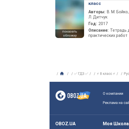
класс
Авторы:
В. М. Бойко,
Л. Дитчук
Год:
2017
Описание:
Тетрадь 
показать
практических работ
обложку
✅ ГДЗ ✅
⚡ 8 класс ⚡
Ру
О компании
Реклама на са
OBOZ.UA
Моя Школа