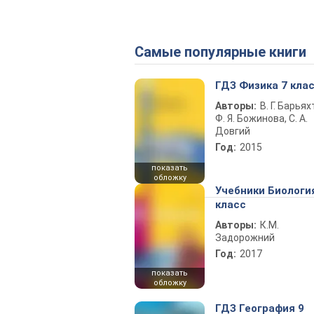
Самые популярные книги
ГДЗ Физика 7 кла
Авторы:
В. Г. Барьях
Ф. Я. Божинова, С. А.
Довгий
Год:
2015
показать
обложку
Учебники Биологи
класс
Авторы:
К.М.
Задорожний
Год:
2017
показать
обложку
ГДЗ География 9