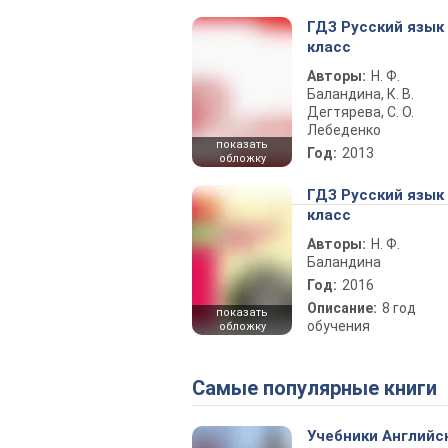
ГДЗ Русский язык
класс
Авторы:
Н. Ф.
Баландина, К. В.
Дегтярева, С. О.
Лебеденко
показать
Год:
2013
обложку
ГДЗ Русский язык
класс
Авторы:
Н. Ф.
Баландина
Год:
2016
Описание:
8 год
показать
обучения
обложку
Самые популярные книги
Учебники Английс