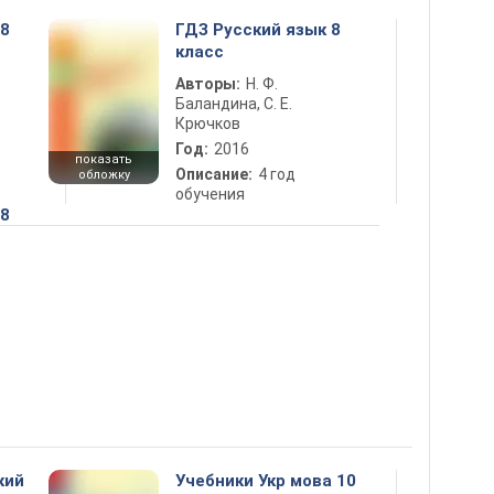
 8
ГДЗ Русский язык 8
класс
Авторы:
Н. Ф.
Баландина, С. Е.
Крючков
Год:
2016
показать
Описание:
4 год
обложку
обучения
 8
кий
Учебники Укр мова 10