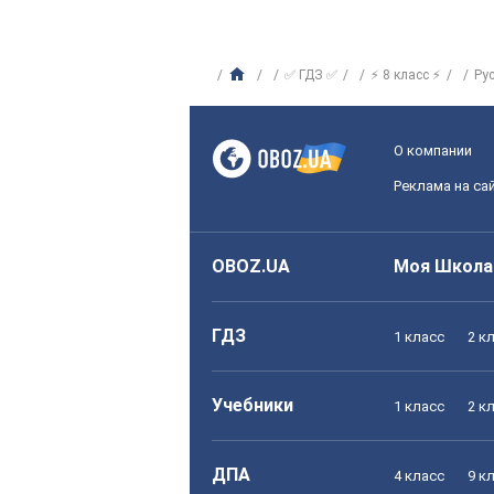
✅ ГДЗ ✅
⚡ 8 класс ⚡
Ру
О компании
Реклама на са
OBOZ.UA
Моя Школа
ГДЗ
1 класс
2 к
Учебники
1 класс
2 к
ДПА
4 класс
9 к