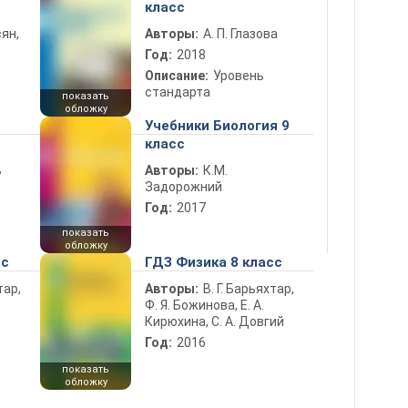
класс
ян,
Авторы:
А. П. Глазова
Год:
2018
Описание:
Уровень
стандарта
показать
обложку
Учебники Биология 9
класс
ь
Авторы:
К.М.
Задорожний
Год:
2017
показать
обложку
сс
ГДЗ Физика 8 класс
тар,
Авторы:
В. Г. Барьяхтар,
Ф. Я. Божинова, Е. А.
Кирюхина, С. А. Довгий
Год:
2016
показать
обложку