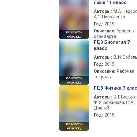
язык 11 класс
Авторы:
М.А. Нерсис
А.О. Пироженко
Год:
2019
Описание:
Уровень
показать
стандарта
обложку
ГДЗ Биология 7
класс
Авторы:
В. И. Собол
Год:
2015
Описание:
Рабочая
тетрадь
показать
обложку
ГДЗ Физика 7 кла
Авторы:
В. Г. Барьях
Ф. Я. Божинова, С. А.
Довгий
Год:
2015
показать
обложку