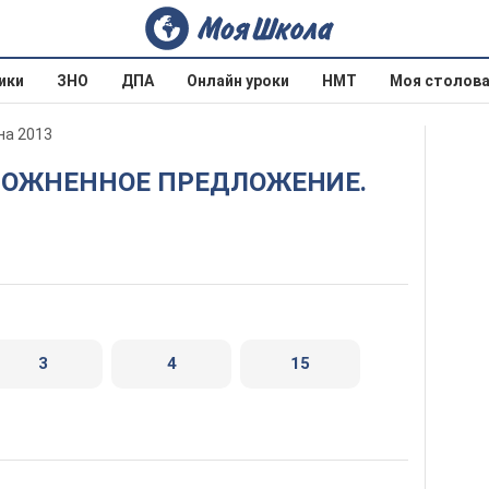
ики
ЗНО
ДПА
Онлайн уроки
НМТ
Моя столов
на 2013
3
4
15